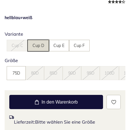
hellblau+weiß
Variante
Cup C
Cup D
Cup E
Cup F
Größe
75D
80D
85D
90D
95D
100D
10
In den Warenkorb
Lieferzeit:
Bitte wählen Sie eine Größe