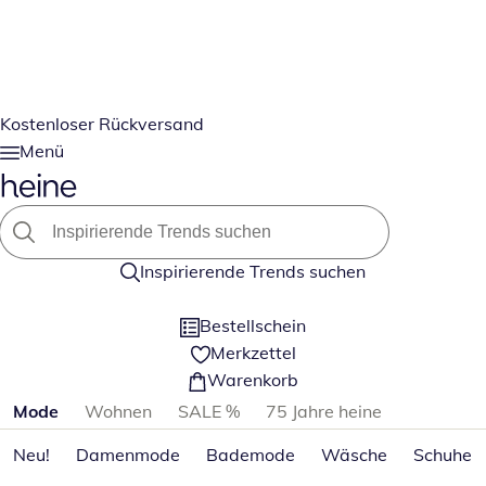
Kostenloser Rückversand
Menü
Inspirierende Trends suchen
Bestellschein
Merkzettel
Warenkorb
Produktkategorien überspringen
Mode
Wohnen
SALE %
75 Jahre heine
Neu!
Damenmode
Bademode
Wäsche
Schuhe