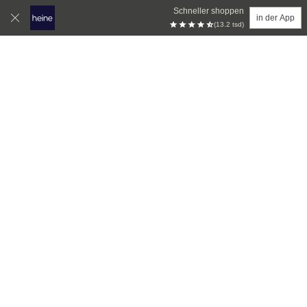
Schneller shoppen
in der App
(13.2 tsd)
Zum Hauptinhalt springen