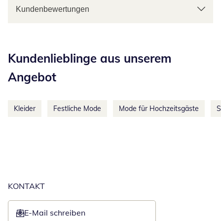
Kundenbewertungen
Kategorie-Empfehlungen überspringen
Kundenlieblinge aus unserem
Angebot
Kleider
Festliche Mode
Mode für Hochzeitsgäste
S
KONTAKT
E-Mail schreiben
Öffnet E-Mail-Client