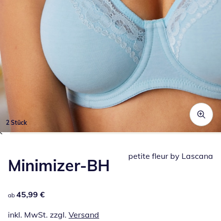
2 Stück
Zum Vergrößern auf das Bild klicken
petite fleur by Lascana
Minimizer-BH
45,99 €
45,99 €
ab
inkl. MwSt. zzgl.
Versand