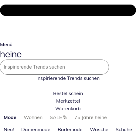
Menü
Inspirierende Trends suchen
Bestellschein
Merkzettel
Warenkorb
Produktkategorien überspringen
Mode
Wohnen
SALE %
75 Jahre heine
Neu!
Damenmode
Bademode
Wäsche
Schuhe