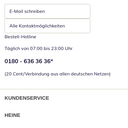
E-Mail schreiben
Öffnet E-Mail-Client
Alle Kontaktmöglichkeiten
Bestell-Hotline
Täglich von 07:00 bis 23:00 Uhr
Telefonnummer:
0180 - 636 36 36
*
Öffnet Telefon
(20 Cent/Verbindung aus allen deutschen Netzen)
KUNDENSERVICE
HEINE