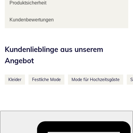
Produktsicherheit
Kundenbewertungen
Kategorie-Empfehlungen überspringen
Kundenlieblinge aus unserem
Angebot
Kleider
Festliche Mode
Mode für Hochzeitsgäste
S