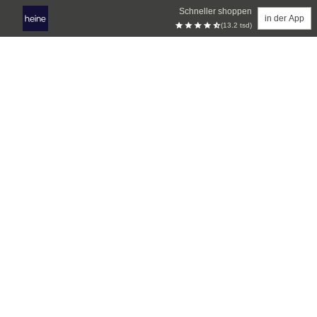
Schneller shoppen
in der App
(13.2 tsd)
Zum Hauptinhalt springen