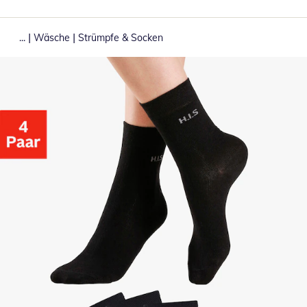
|
|
...
Wäsche
Strümpfe & Socken