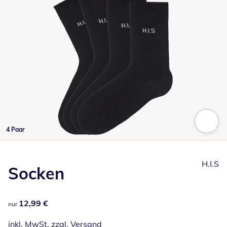
4 Paar
Zum Vergrößern auf das Bild klicken
H.I.S
Socken
12,99 €
12,99 €
nur
inkl. MwSt. zzgl.
Versand