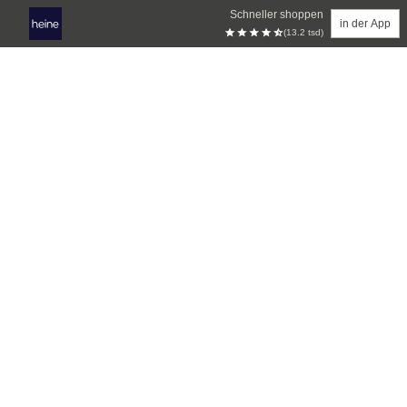
Schneller shoppen
in der App
(13.2 tsd)
Zum Hauptinhalt springen