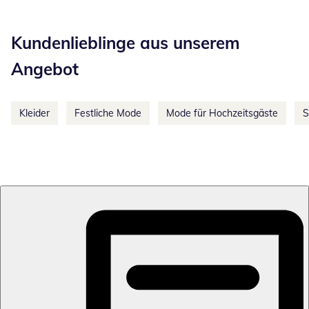
Kategorie-Empfehlungen überspringen
Kundenlieblinge aus unserem
Angebot
Kleider
Festliche Mode
Mode für Hochzeitsgäste
S