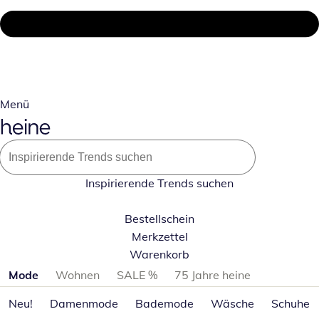
Menü
Inspirierende Trends suchen
Bestellschein
Merkzettel
Warenkorb
Produktkategorien überspringen
Mode
Wohnen
SALE %
75 Jahre heine
Neu!
Damenmode
Bademode
Wäsche
Schuhe