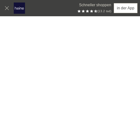
Schneller shoppen
in der App
(13.2 tsd)
Zum Hauptinhalt springen