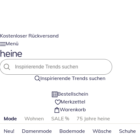
Kostenloser Rückversand
Menü
Inspirierende Trends suchen
Bestellschein
Merkzettel
Warenkorb
Produktkategorien überspringen
Mode
Wohnen
SALE %
75 Jahre heine
Neu!
Damenmode
Bademode
Wäsche
Schuhe