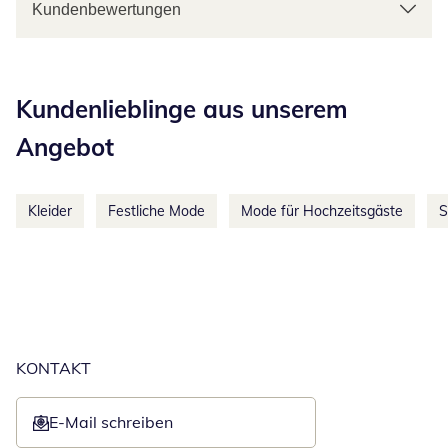
Kundenbewertungen
Kategorie-Empfehlungen überspringen
Kundenlieblinge aus unserem
Angebot
Kleider
Festliche Mode
Mode für Hochzeitsgäste
S
KONTAKT
E-Mail schreiben
Öffnet E-Mail-Client