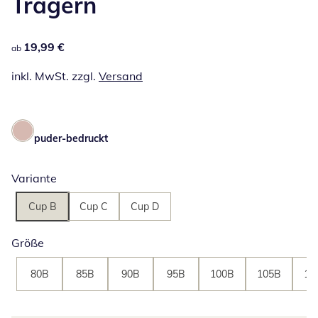
Trägern
19,99 €
19,99 €
ab
inkl. MwSt. zzgl.
Versand
puder-bedruckt
Variante
Cup B
Cup C
Cup D
Größe
80B
85B
90B
95B
100B
105B
11