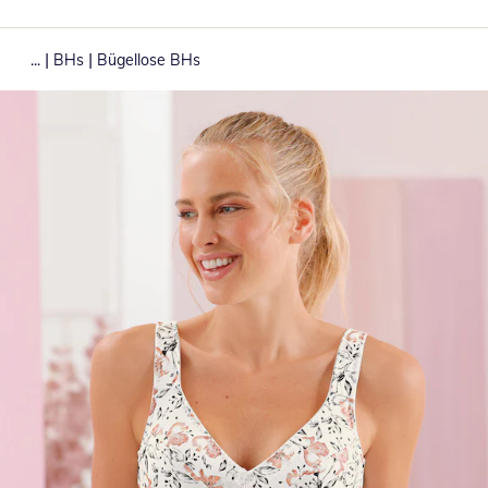
|
|
...
BHs
Bügellose BHs