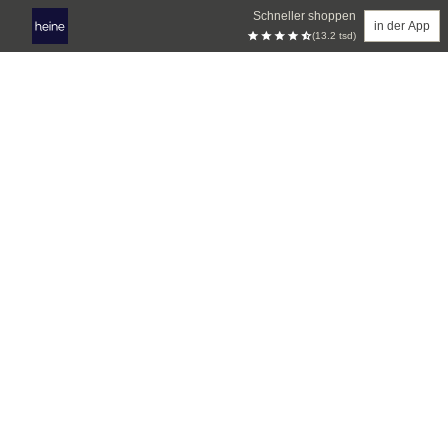
Schneller shoppen
in der App
(13.2 tsd)
Zum Hauptinhalt springen