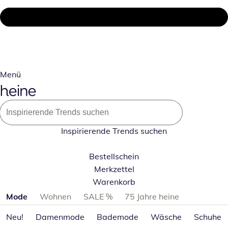
Menü
Inspirierende Trends suchen
Bestellschein
Merkzettel
Warenkorb
Produktkategorien überspringen
Mode
Wohnen
SALE %
75 Jahre heine
Neu!
Damenmode
Bademode
Wäsche
Schuhe