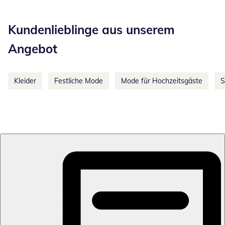
Kategorie-Empfehlungen überspringen
Kundenlieblinge aus unserem
Angebot
Kleider
Festliche Mode
Mode für Hochzeitsgäste
S