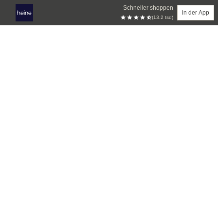
Schneller shoppen
in der App
(13.2 tsd)
Zum Hauptinhalt springen