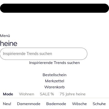
Menü
Inspirierende Trends suchen
Bestellschein
Merkzettel
Warenkorb
Produktkategorien überspringen
Mode
Wohnen
SALE %
75 Jahre heine
Neu!
Damenmode
Bademode
Wäsche
Schuhe