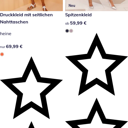
Neu
69,99 €
Druckkleid mit seitlichen
59,99 €
Spitzenkleid
Nahttaschen
59,99 €
59,99 €
ab
heine
69,99 €
69,99 €
nur