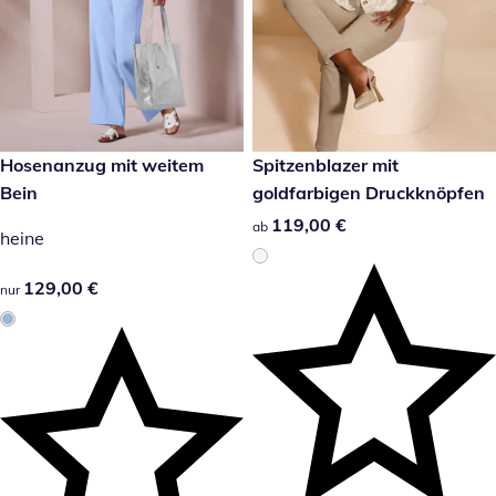
129,00 €
Hosenanzug mit weitem
119,00 €
Spitzenblazer mit
Bein
goldfarbigen Druckknöpfen
119,00 €
119,00 €
ab
heine
129,00 €
129,00 €
nur