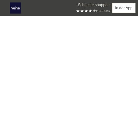
Schneller shoppen
in der App
(13.2 tsd)
Zum Hauptinhalt springen