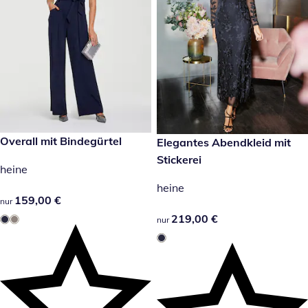
159,00 €
Overall mit Bindegürtel
219,00 €
Elegantes Abendkleid mit
Stickerei
heine
heine
159,00 €
159,00 €
nur
219,00 €
219,00 €
nur