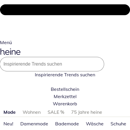
Menü
Inspirierende Trends suchen
Bestellschein
Merkzettel
Warenkorb
Produktkategorien überspringen
Mode
Wohnen
SALE %
75 Jahre heine
Neu!
Damenmode
Bademode
Wäsche
Schuhe