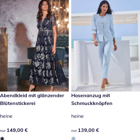
149,00 €
Abendkleid mit glänzender
139,00 €
Hosenanzug mit
Blütenstickerei
Schmuckknöpfen
heine
heine
149,00 €
149,00 €
139,00 €
139,00 €
nur
nur