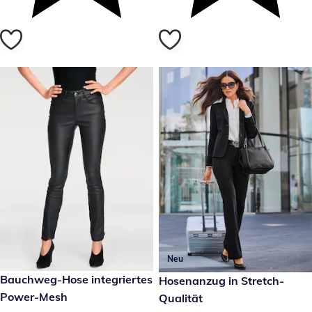
Neu
reduzierter Preis 49,99 €, vorheriger Preis: 69,99 €
Bauchweg-Hose integriertes
129,00 €
Hosenanzug in Stretch-
-28 %
Power-Mesh
Qualität