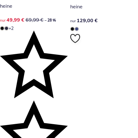
heine
heine
reduzierter Preis 49,99 €, vorheriger Preis: 69,99 €
49,99 €
69,99 €
129,00 €
129,00 €
nur
– 28 %
nur
+2