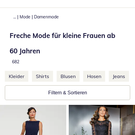
|
|
...
Mode
Damenmode
Freche Mode für kleine Frauen ab
60 Jahren
Produkte
682
Weitere Kategorien überspringen
Kleider
Shirts
Blusen
Hosen
Jeans
Filtern & Sortieren