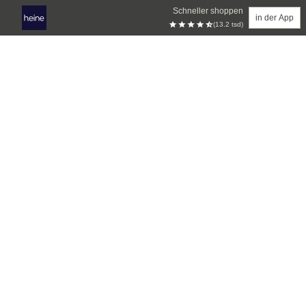
Schneller shoppen
in der App
(13.2 tsd)
Zum Hauptinhalt springen