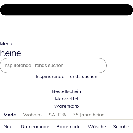
Menü
Inspirierende Trends suchen
Bestellschein
Merkzettel
Warenkorb
Produktkategorien überspringen
Mode
Wohnen
SALE %
75 Jahre heine
Neu!
Damenmode
Bademode
Wäsche
Schuhe