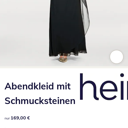
Zum Vergrößern auf das Bild klicken
Abendkleid mit
Schmucksteinen
169,00 €
169,00 €
nur