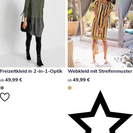
49,99 €
Freizeitkleid in 2-in-1-Optik
49,99 €
Webkleid mit Streifenmuster
49,99 €
49,99 €
49,99 €
49,99 €
ab
ab