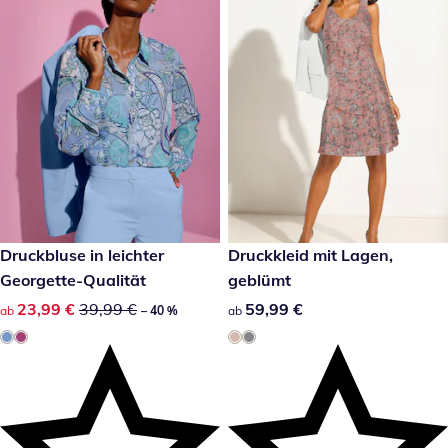
reduzierter Preis 23,99 €, vorheriger Preis: 39,99 €
Druckbluse in leichter
59,99 €
Druckkleid mit Lagen,
-40 %
Georgette-Qualität
geblümt
reduzierter Preis 23,99 €, vorheriger Preis: 39,99 €
23,99 €
39,99 €
59,99 €
59,99 €
ab
– 40 %
ab