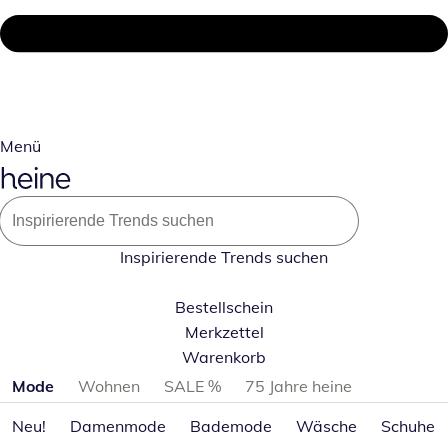
Menü
Inspirierende Trends suchen
Bestellschein
Merkzettel
Warenkorb
Produktkategorien überspringen
Mode
Wohnen
SALE %
75 Jahre heine
Neu!
Damenmode
Bademode
Wäsche
Schuhe