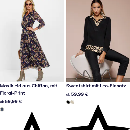
59,99 €
Maxikleid aus Chiffon, mit
59,99 €
Sweatshirt mit Leo-Einsatz
Floral-Print
59,99 €
59,99 €
ab
59,99 €
59,99 €
ab