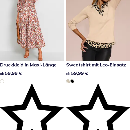
59,99 €
Druckkleid in Maxi-Länge
59,99 €
Sweatshirt mit Leo-Einsatz
59,99 €
59,99 €
59,99 €
59,99 €
ab
ab