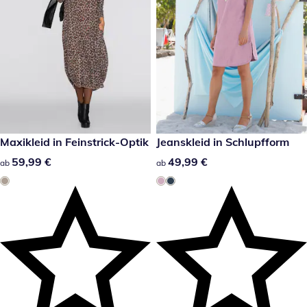
59,99 €
Maxikleid in Feinstrick-Optik
49,99 €
Jeanskleid in Schlupfform
59,99 €
59,99 €
49,99 €
49,99 €
ab
ab