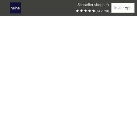
Schneller shoppen
in der App
(13.2 tsd)
Zum Hauptinhalt springen