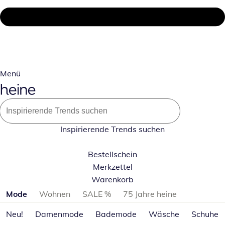
Menü
Inspirierende Trends suchen
Bestellschein
Merkzettel
Warenkorb
Produktkategorien überspringen
Mode
Wohnen
SALE %
75 Jahre heine
Neu!
Damenmode
Bademode
Wäsche
Schuhe