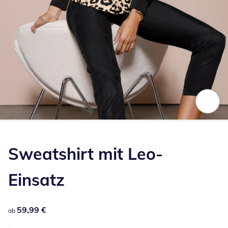
Zum Vergrößern auf das Bild klicken
Sweatshirt mit Leo-
Einsatz
59,99 €
59,99 €
ab