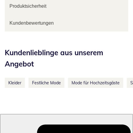
Produktsicherheit
Kundenbewertungen
Kategorie-Empfehlungen überspringen
Kundenlieblinge aus unserem
Angebot
Kleider
Festliche Mode
Mode für Hochzeitsgäste
S