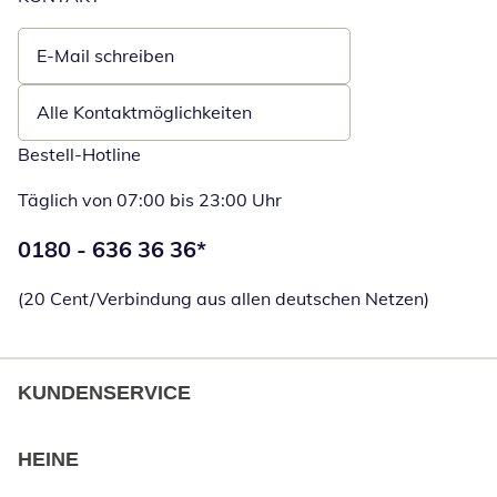
E-Mail schreiben
Öffnet E-Mail-Client
Alle Kontaktmöglichkeiten
Bestell-Hotline
Täglich von 07:00 bis 23:00 Uhr
Telefonnummer:
0180 - 636 36 36
*
Öffnet Telefon
(20 Cent/Verbindung aus allen deutschen Netzen)
KUNDENSERVICE
HEINE