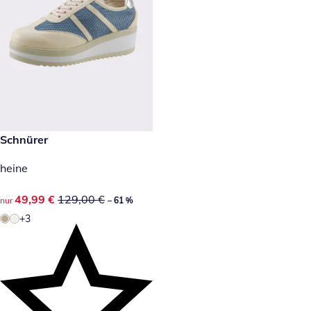
reduzierter Preis 49,99 €, vorheriger Preis: 129,00 €
Schnürer
-61 %
heine
reduzierter Preis 49,99 €, vorheriger Preis: 129,00 €
49,99 €
129,00 €
nur
– 61 %
+3