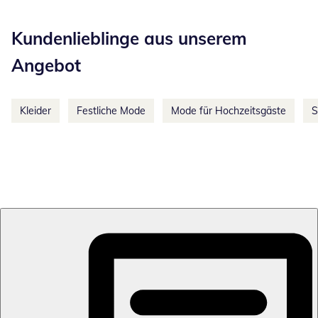
Kategorie-Empfehlungen überspringen
Kundenlieblinge aus unserem
Angebot
Kleider
Festliche Mode
Mode für Hochzeitsgäste
S