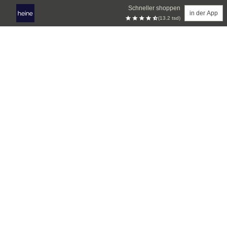
Schneller shoppen
in der App
(13.2 tsd)
Zum Hauptinhalt springen