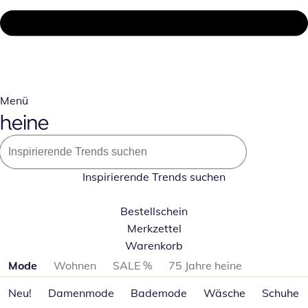
Menü
Inspirierende Trends suchen
Bestellschein
Merkzettel
Warenkorb
Produktkategorien überspringen
Mode
Wohnen
SALE %
75 Jahre heine
Neu!
Damenmode
Bademode
Wäsche
Schuhe