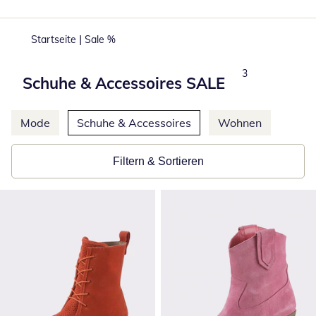
|
Startseite
Sale %
Produkte
3
Schuhe & Accessoires SALE
Weitere Kategorien überspringen
Mode
Schuhe & Accessoires
Wohnen
Filtern & Sortieren