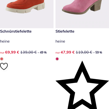
reduzierter Preis 69,99 €, vorheriger Preis: 139,00 €
Schnürstiefelette
reduzierter Preis 47,99 €, vor
Stiefelette
-49 %
-59 %
heine
heine
reduzierter Preis 69,99 €, vorheriger Preis: 139,00 €
69,99 €
139,00 €
reduzierter Preis 47,99 €, vor
47,99 €
119,00 €
nur
– 49 %
nur
– 59 %