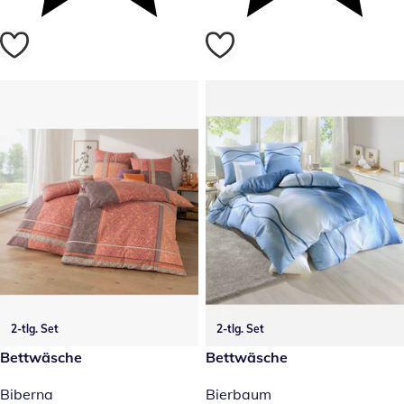
2-tlg. Set
2-tlg. Set
34,99 €
Bettwäsche
reduzierter Preis 8,99 €, vorh
Bettwäsche
Sale
Biberna
Bierbaum