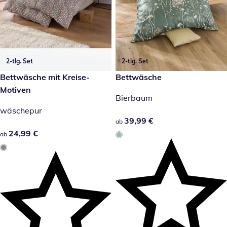
2-tlg. Set
2-tlg. Set
24,99 €
Bettwäsche mit Kreise-
39,99 €
Bettwäsche
Motiven
Bierbaum
wäschepur
39,99 €
39,99 €
ab
24,99 €
24,99 €
ab