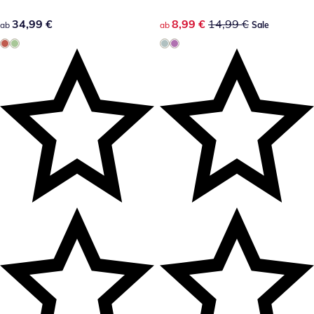
34,99 €
34,99 €
reduzierter Preis 8,99 €, vorh
8,99 €
14,99 €
ab
ab
Sale