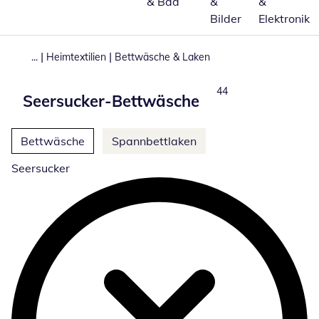
& Bad
&
&
Bilder
Elektronik
|
|
...
Heimtextilien
Bettwäsche & Laken
Produkte
44
Seersucker-Bettwäsche
Weitere Kategorien überspringen
Bettwäsche
Spannbettlaken
Seersucker