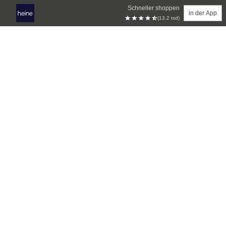
Schneller shoppen
in der App
(13.2 tsd)
Zum Hauptinhalt springen