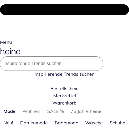
Menü
Inspirierende Trends suchen
Bestellschein
Merkzettel
Warenkorb
Produktkategorien überspringen
Mode
Wohnen
SALE %
75 Jahre heine
Neu!
Damenmode
Bademode
Wäsche
Schuhe