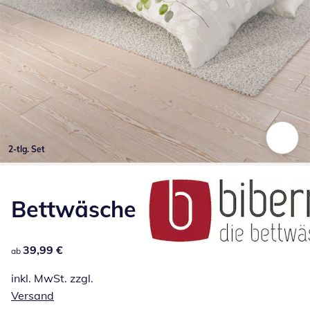
2-tlg. Set
Zum Vergrößern auf das Bild klicken
Bettwäsche
39,99 €
39,99 €
ab
inkl. MwSt. zzgl.
Versand