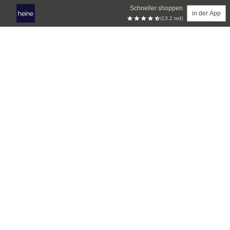
Schneller shoppen
in der App
(13.2 tsd)
Zum Hauptinhalt springen