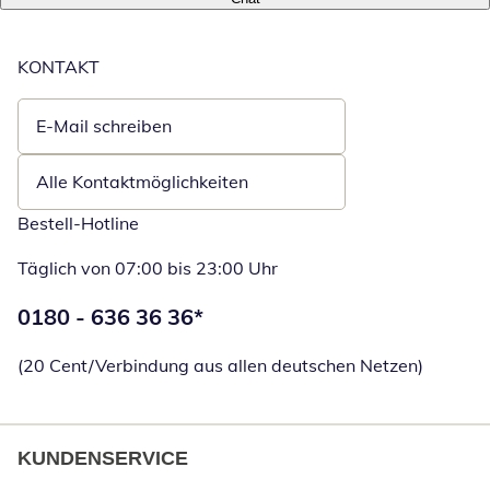
KONTAKT
E-Mail schreiben
Öffnet E-Mail-Client
Alle Kontaktmöglichkeiten
Bestell-Hotline
Täglich von 07:00 bis 23:00 Uhr
Telefonnummer:
0180 - 636 36 36
*
Öffnet Telefon
(20 Cent/Verbindung aus allen deutschen Netzen)
KUNDENSERVICE