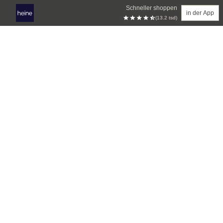
Schneller shoppen
in der App
(13.2 tsd)
Zum Hauptinhalt springen