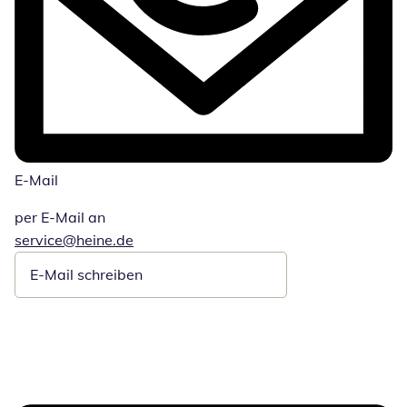
E-Mail
per E-Mail an
Öffnet E-Mail-Client
service@heine.de
Öffnet E-Mail-Client
E-Mail schreiben
Öffnet E-Mail-Client