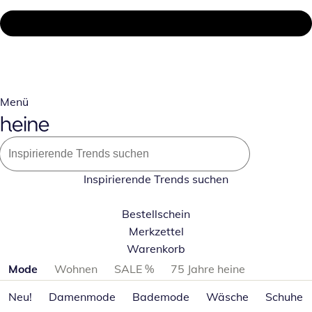
Menü
Inspirierende Trends suchen
Bestellschein
Merkzettel
Warenkorb
Produktkategorien überspringen
Mode
Wohnen
SALE %
75 Jahre heine
Neu!
Damenmode
Bademode
Wäsche
Schuhe