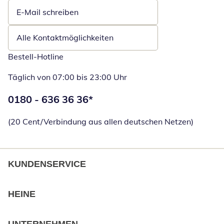
E-Mail schreiben
Öffnet E-Mail-Client
Alle Kontaktmöglichkeiten
Bestell-Hotline
Täglich von 07:00 bis 23:00 Uhr
Telefonnummer:
0180 - 636 36 36
*
Öffnet Telefon
(20 Cent/Verbindung aus allen deutschen Netzen)
KUNDENSERVICE
HEINE