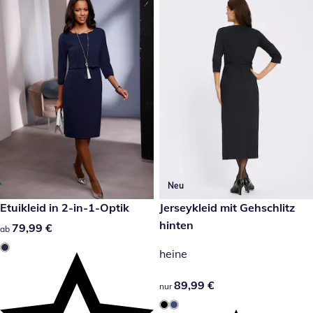
Neu
79,99 €
Etuikleid in 2-in-1-Optik
89,99 €
Jerseykleid mit Gehschlitz
hinten
79,99 €
79,99 €
ab
heine
89,99 €
89,99 €
nur