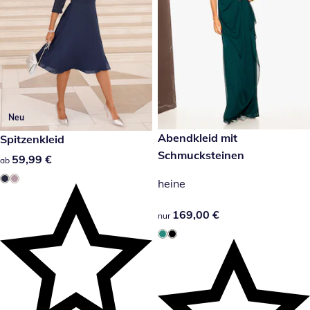
Neu
169,00 €
Abendkleid mit
59,99 €
Spitzenkleid
Schmucksteinen
59,99 €
59,99 €
ab
heine
169,00 €
169,00 €
nur