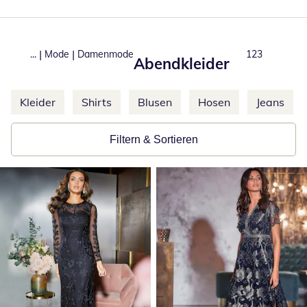
|
|
...
Mode
Damenmode
Produkte
123
Abendkleider
Weitere Kategorien überspringen
Kleider
Shirts
Blusen
Hosen
Jeans
Filtern & Sortieren