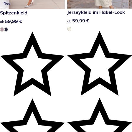
Neu
59,99 €
Jerseykleid im Häkel-Look
59,99 €
Spitzenkleid
59,99 €
59,99 €
59,99 €
59,99 €
ab
ab