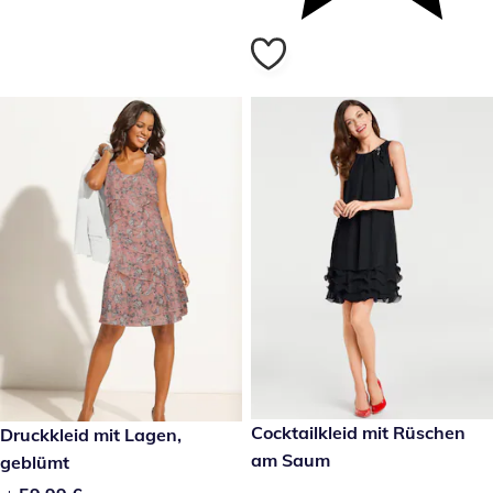
149,00 €
Cocktailkleid mit Rüschen
59,99 €
Druckkleid mit Lagen,
am Saum
geblümt