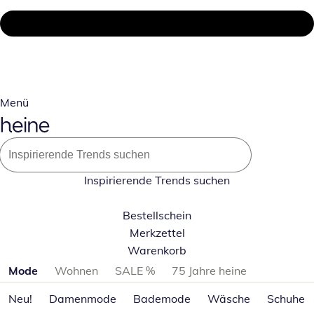
Menü
Inspirierende Trends suchen
Bestellschein
Merkzettel
Warenkorb
Produktkategorien überspringen
Mode
Wohnen
SALE %
75 Jahre heine
Neu!
Damenmode
Bademode
Wäsche
Schuhe