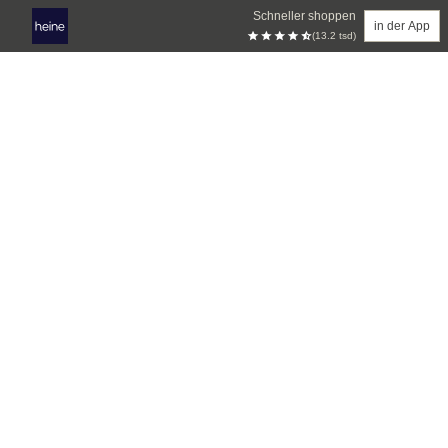
Schneller shoppen
in der App
(13.2 tsd)
Zum Hauptinhalt springen