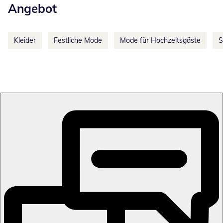
Angebot
Kleider
Festliche Mode
Mode für Hochzeitsgäste
S