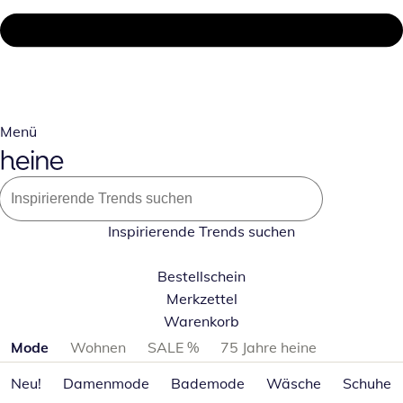
Menü
Inspirierende Trends suchen
Bestellschein
Merkzettel
Warenkorb
Produktkategorien überspringen
Mode
Wohnen
SALE %
75 Jahre heine
Neu!
Damenmode
Bademode
Wäsche
Schuhe