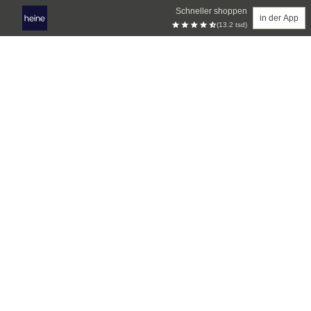
Schneller shoppen
in der App
(13.2 tsd)
Zum Hauptinhalt springen