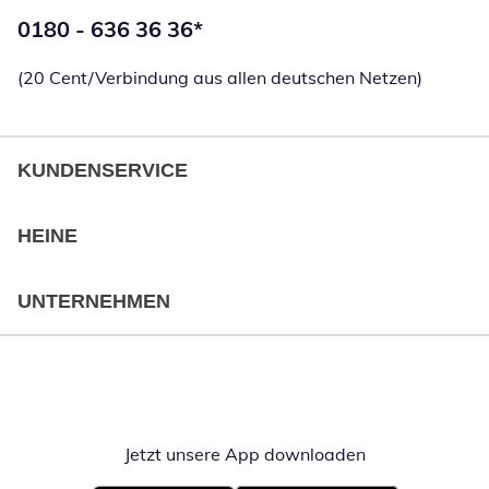
Telefonnummer:
0180 - 636 36 36
*
Öffnet Telefon
(20 Cent/Verbindung aus allen deutschen Netzen)
KUNDENSERVICE
HEINE
UNTERNEHMEN
Jetzt unsere App downloaden
Öffnet in neue