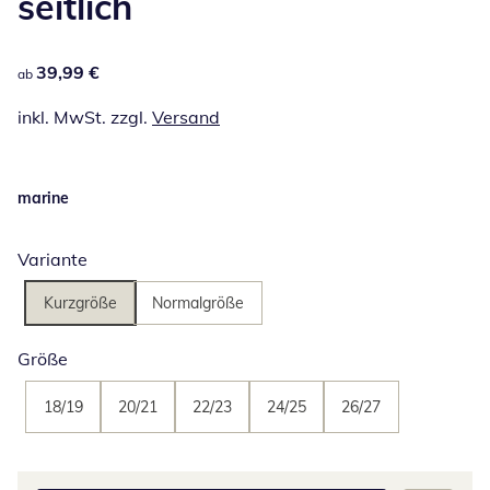
seitlich
39,99 €
39,99 €
ab
inkl. MwSt. zzgl.
Versand
marine
Variante
Kurzgröße
Normalgröße
Größe
18/19
20/21
22/23
24/25
26/27