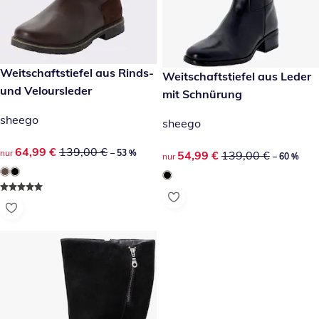
reduzierter Preis 64,99 €, vorheriger Preis: 139,00 €
Weitschaftstiefel aus Rinds-
-53 %
reduzierter Preis 54,99 €, vor
Weitschaftstiefel aus Leder
-60 %
und Veloursleder
mit Schnürung
sheego
sheego
reduzierter Preis 64,99 €, vorheriger Preis: 139,00 €
64,99 €
139,00 €
nur
– 53 %
reduzierter Preis 54,99 €, vor
54,99 €
139,00 €
nur
– 60 %