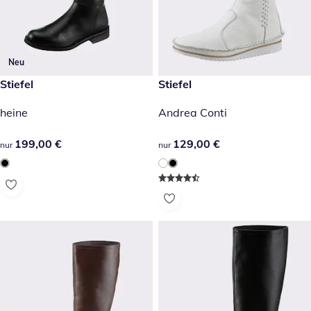
Neu
199,00 €
Stiefel
129,00 €
Stiefel
heine
Andrea Conti
199,00 €
199,00 €
129,00 €
129,00 €
nur
nur