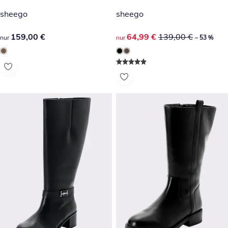
sheego
sheego
159,00 €
159,00 €
reduzierter Preis 64,99 €, vor
64,99 €
139,00 €
nur
nur
– 53 %