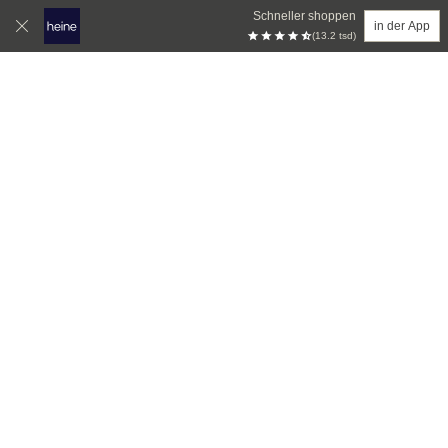
Schneller shoppen
in der App
(13.2 tsd)
Zum Hauptinhalt springen