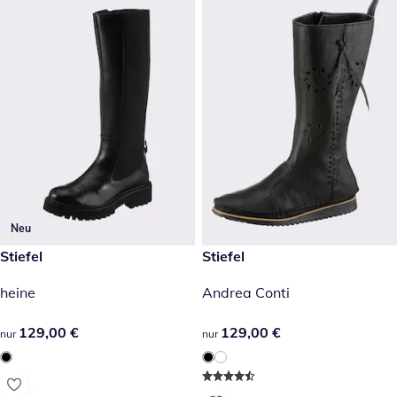
Neu
129,00 €
Stiefel
129,00 €
Stiefel
heine
Andrea Conti
129,00 €
129,00 €
129,00 €
129,00 €
nur
nur