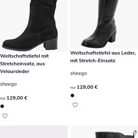
129,00 €
Weitschaftstiefel aus Leder,
129,00 €
Weitschaftstiefel mit
mit Stretch-Einsatz
Stretcheinsatz, aus
Veloursleder
sheego
sheego
129,00 €
129,00 €
nur
129,00 €
129,00 €
nur