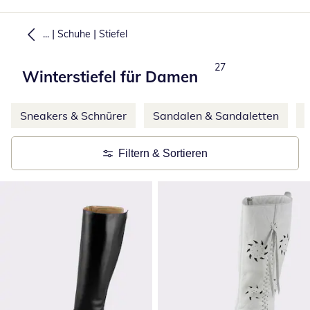
|
|
...
Schuhe
Stiefel
Produkte
27
Winterstiefel für Damen
Weitere Kategorien überspringen
Sneakers & Schnürer
Sandalen & Sandaletten
Filtern & Sortieren