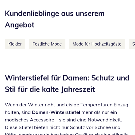
Kategorie-Empfehlungen überspringen
Kundenlieblinge aus unserem
Angebot
Kleider
Festliche Mode
Mode für Hochzeitsgäste
S
Inspirationstext überspringen
Winterstiefel für Damen: Schutz und
Stil für die kalte Jahreszeit
Wenn der Winter naht und eisige Temperaturen Einzug
halten, sind
Damen-Winterstiefel
mehr als nur ein
modisches Accessoire – sie sind eine Notwendigkeit.
Diese Stiefel bieten nicht nur Schutz vor Schnee und
Kälte, sondern verleihen jedem Outfit auch eine stilvolle