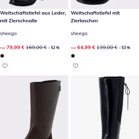
reduzierter Preis 79,99 €, vorheriger Preis: 169,00 €
Weitschaftstiefel aus Leder,
reduzierter Preis 64,99 €, vor
Weitschaftstiefel mit
-52 %
-53 %
mit Zierschnalle
Zierlaschen
sheego
sheego
reduzierter Preis 79,99 €, vorheriger Preis: 169,00 €
79,99 €
169,00 €
reduzierter Preis 64,99 €, vor
64,99 €
139,00 €
nur
– 52 %
nur
– 53 %