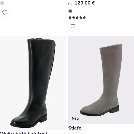
129,00 €
129,00 €
nur
Neu
179,00 €
Stiefel
139,00 €
Weitschaftstiefel mit