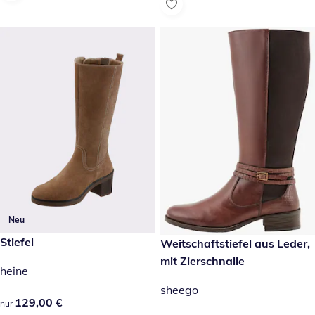
Neu
129,00 €
Stiefel
129,00 €
Weitschaftstiefel aus Leder,
mit Zierschnalle
heine
sheego
129,00 €
129,00 €
nur