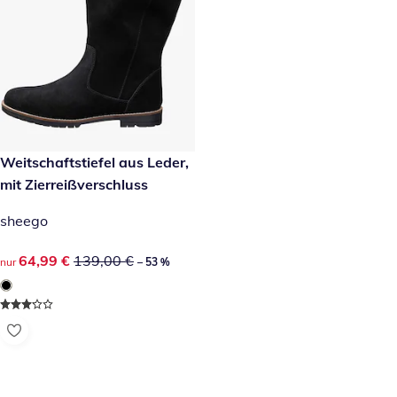
reduzierter Preis 64,99 €, vorheriger Preis: 139,00 €
Weitschaftstiefel aus Leder,
-53 %
mit Zierreißverschluss
sheego
reduzierter Preis 64,99 €, vorheriger Preis: 139,00 €
64,99 €
139,00 €
nur
– 53 %