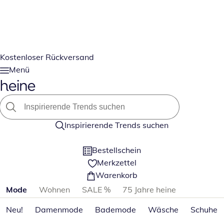
Kostenloser Rückversand
Menü
Inspirierende Trends suchen
Bestellschein
Merkzettel
Warenkorb
Produktkategorien überspringen
Mode
Wohnen
SALE %
75 Jahre heine
Neu!
Damenmode
Bademode
Wäsche
Schuhe