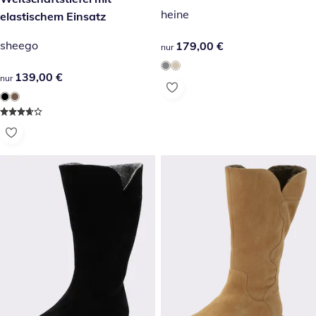
heine
elastischem Einsatz
sheego
179,00 €
179,00 €
nur
139,00 €
139,00 €
nur