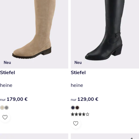
Neu
Neu
179,00 €
Stiefel
129,00 €
Stiefel
heine
heine
179,00 €
179,00 €
129,00 €
129,00 €
nur
nur