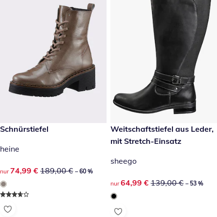
reduzierter Preis 74,99 €, vorheriger Preis: 189,00 €
Schnürstiefel
reduzierter Preis 64,99 €, vor
Weitschaftstiefel aus Leder,
-60 %
-53 %
mit Stretch-Einsatz
heine
sheego
reduzierter Preis 74,99 €, vorheriger Preis: 189,00 €
74,99 €
189,00 €
nur
– 60 %
reduzierter Preis 64,99 €, vor
64,99 €
139,00 €
nur
– 53 %