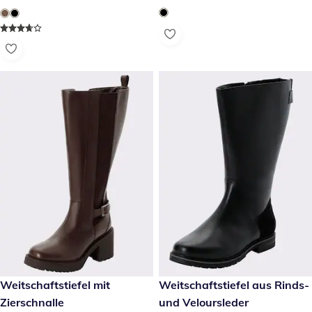
159,00 €
Weitschaftstiefel mit
reduzierter Preis 64,99 €, vor
Weitschaftstiefel aus Rinds-
-53 %
Zierschnalle
und Veloursleder