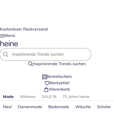
Kostenloser Rückversand
Menü
Inspirierende Trends suchen
Bestellschein
Merkzettel
Warenkorb
Produktkategorien überspringen
Mode
Wohnen
SALE %
75 Jahre heine
Neu!
Damenmode
Bademode
Wäsche
Schuhe