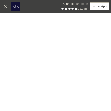
Schneller shoppen
in der App
(13.2 tsd)
Zum Hauptinhalt springen