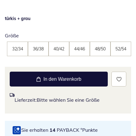
türkis + grau
Größe
32/34
36/38
40/42
44/46
48/50
52/54
In den Warenkorb
Lieferzeit:
Bitte wählen Sie eine Größe
Sie erhalten
14
PAYBACK °Punkte