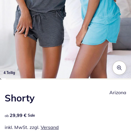
4 Teilig
Zum Vergrößern auf das Bild klicken
Arizona
Shorty
29,99 €
29,99 €
Sale
ab
inkl. MwSt. zzgl.
Versand