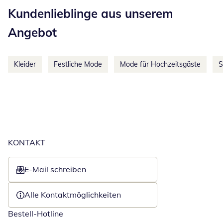
Kundenlieblinge aus unserem
Angebot
Kleider
Festliche Mode
Mode für Hochzeitsgäste
S
KONTAKT
E-Mail schreiben
Öffnet E-Mail-Client
Alle Kontaktmöglichkeiten
Bestell-Hotline