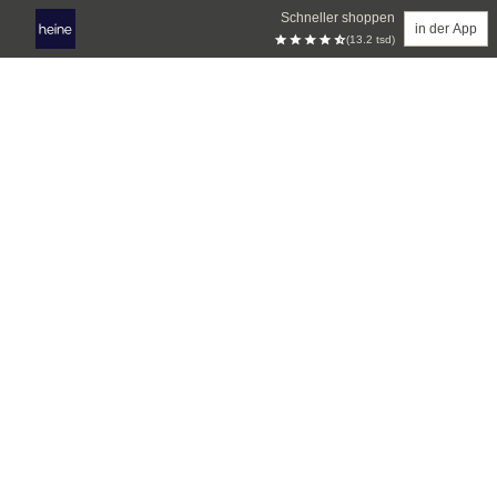
Schneller shoppen
in der App
(13.2 tsd)
Zum Hauptinhalt springen