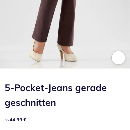
Zum Vergrößern auf das Bild klicken
5-Pocket-Jeans gerade
geschnitten
44,99 €
44,99 €
ab