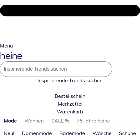
Menü
Inspirierende Trends suchen
Bestellschein
Merkzettel
Warenkorb
Produktkategorien überspringen
Mode
Wohnen
SALE %
75 Jahre heine
Neu!
Damenmode
Bademode
Wäsche
Schuhe