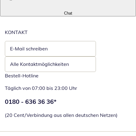
Chat
KONTAKT
E-Mail schreiben
Öffnet E-Mail-Client
Alle Kontaktmöglichkeiten
Bestell-Hotline
Täglich von 07:00 bis 23:00 Uhr
Telefonnummer:
0180 - 636 36 36
*
Öffnet Telefon
(20 Cent/Verbindung aus allen deutschen Netzen)