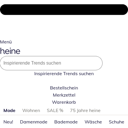
Menü
Inspirierende Trends suchen
Bestellschein
Merkzettel
Warenkorb
Produktkategorien überspringen
Mode
Wohnen
SALE %
75 Jahre heine
Neu!
Damenmode
Bademode
Wäsche
Schuhe