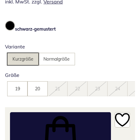
inkl. MwSt. zzgl.
Versand
schwarz-gemustert
Variante
Kurzgröße
Normalgröße
Größe
19
20
21
22
23
24
25