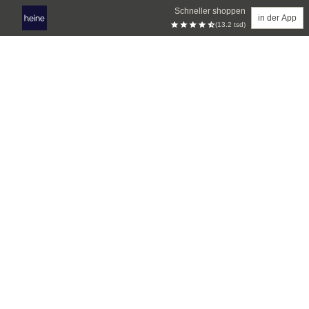
Schneller shoppen
in der App
(13.2 tsd)
Zum Hauptinhalt springen