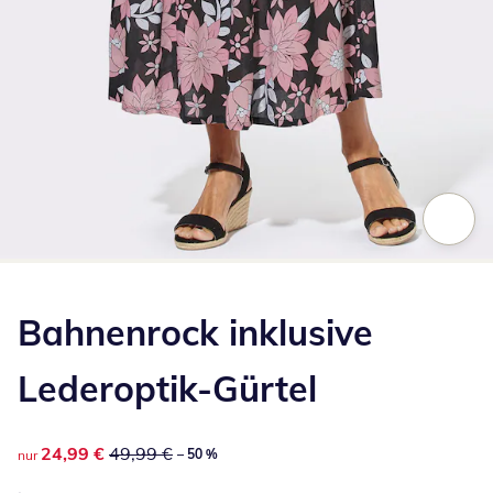
Zum Vergrößern auf das Bild klicken
Bahnenrock inklusive
Lederoptik-Gürtel
reduzierter Preis 24,99 €, vorheriger Preis: 49,99 €
24,99 €
49,99 €
– 50 %
nur