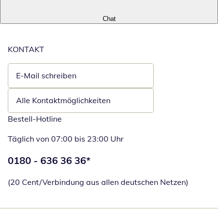
Chat
KONTAKT
E-Mail schreiben
Öffnet E-Mail-Client
Alle Kontaktmöglichkeiten
Bestell-Hotline
Täglich von 07:00 bis 23:00 Uhr
Telefonnummer:
0180 - 636 36 36
*
Öffnet Telefon
(20 Cent/Verbindung aus allen deutschen Netzen)