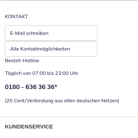
KONTAKT
E-Mail schreiben
Öffnet E-Mail-Client
Alle Kontaktmöglichkeiten
Bestell-Hotline
Täglich von 07:00 bis 23:00 Uhr
Telefonnummer:
0180 - 636 36 36
*
Öffnet Telefon
(20 Cent/Verbindung aus allen deutschen Netzen)
KUNDENSERVICE