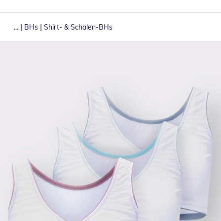
|
|
...
BHs
Shirt- & Schalen-BHs