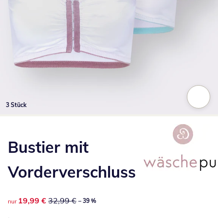
3 Stück
Zum Vergrößern auf das Bild klicken
Bustier mit
Vorderverschluss
reduzierter Preis 19,99 €, vorheriger Preis: 32,99 €
19,99 €
32,99 €
– 39 %
nur