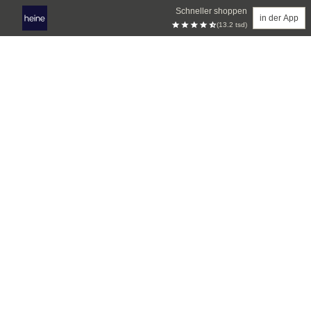
Schneller shoppen
in der App
(13.2 tsd)
Zum Hauptinhalt springen