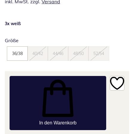
inkl. MwSt. zzgl.
Versand
3x weiß
Größe
36/38
40/42
44/46
48/50
52/54
In den Warenkorb