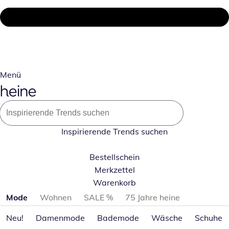
Menü
Inspirierende Trends suchen
Bestellschein
Merkzettel
Warenkorb
Produktkategorien überspringen
Mode
Wohnen
SALE %
75 Jahre heine
Neu!
Damenmode
Bademode
Wäsche
Schuhe