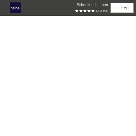
Schneller shoppen
in der App
(13.2 tsd)
Zum Hauptinhalt springen