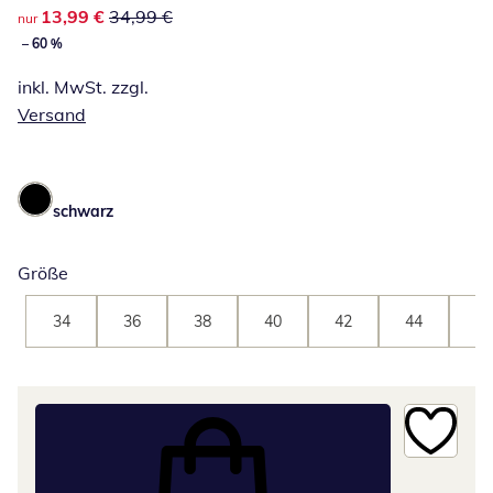
reduzierter Preis 13,99 €, vorheriger Preis: 34,99 €
13,99 €
34,99 €
nur
– 60 %
inkl. MwSt. zzgl.
Versand
schwarz
Größe
34
36
38
40
42
44
46