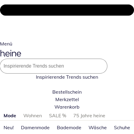
Menü
Inspirierende Trends suchen
Bestellschein
Merkzettel
Warenkorb
Produktkategorien überspringen
Mode
Wohnen
SALE %
75 Jahre heine
Neu!
Damenmode
Bademode
Wäsche
Schuhe