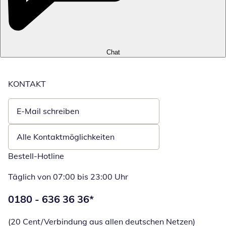
Chat
KONTAKT
E-Mail schreiben
Öffnet E-Mail-Client
Alle Kontaktmöglichkeiten
Bestell-Hotline
Täglich von 07:00 bis 23:00 Uhr
Telefonnummer:
0180 - 636 36 36
*
Öffnet Telefon
(20 Cent/Verbindung aus allen deutschen Netzen)