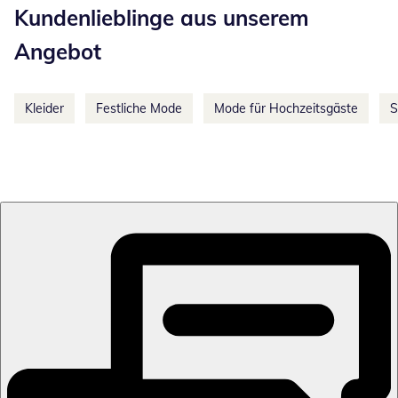
Kundenlieblinge aus unserem
Angebot
Kleider
Festliche Mode
Mode für Hochzeitsgäste
S