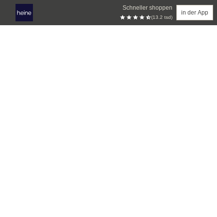
Schneller shoppen
in der App
(13.2 tsd)
Zum Hauptinhalt springen