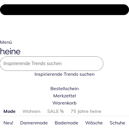
Menü
Inspirierende Trends suchen
Bestellschein
Merkzettel
Warenkorb
Produktkategorien überspringen
Mode
Wohnen
SALE %
75 Jahre heine
Neu!
Damenmode
Bademode
Wäsche
Schuhe