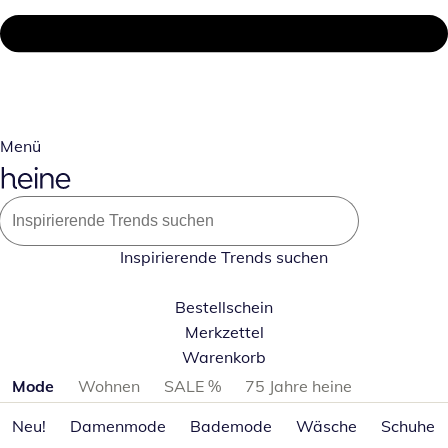
Menü
Inspirierende Trends suchen
Bestellschein
Merkzettel
Warenkorb
Produktkategorien überspringen
Mode
Wohnen
SALE %
75 Jahre heine
Neu!
Damenmode
Bademode
Wäsche
Schuhe