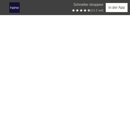
Schneller shoppen
in der App
(13.2 tsd)
Zum Hauptinhalt springen