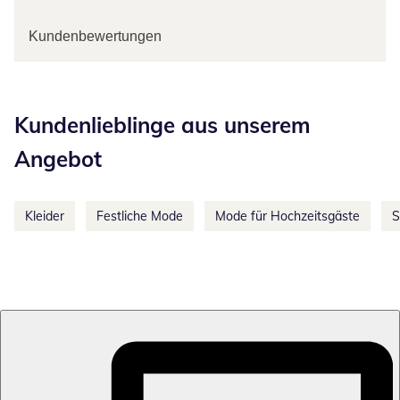
Kundenbewertungen
Kategorie-Empfehlungen überspringen
Kundenlieblinge aus unserem
Angebot
Kleider
Festliche Mode
Mode für Hochzeitsgäste
S