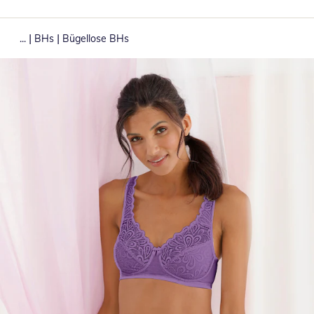
|
|
...
BHs
Bügellose BHs