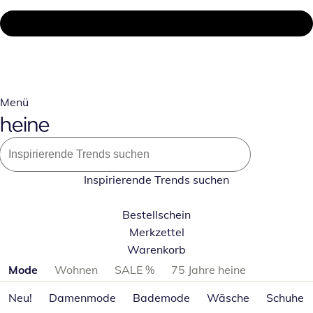
Menü
Inspirierende Trends suchen
Bestellschein
Merkzettel
Warenkorb
Produktkategorien überspringen
Mode
Wohnen
SALE %
75 Jahre heine
Neu!
Damenmode
Bademode
Wäsche
Schuhe