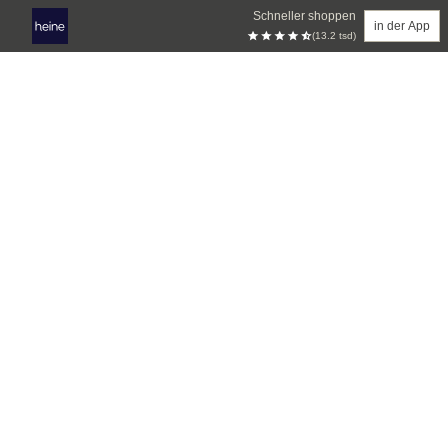
Schneller shoppen
in der App
(13.2 tsd)
Zum Hauptinhalt springen