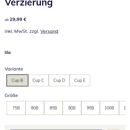
Verzierung
29,99 €
29,99 €
ab
inkl. MwSt. zzgl.
Versand
lila
Variante
Cup B
Cup C
Cup D
Cup E
Größe
75B
80B
85B
90B
95B
100B
10