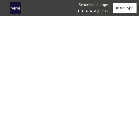
Schneller shoppen
in der App
(13.2 tsd)
Zum Hauptinhalt springen