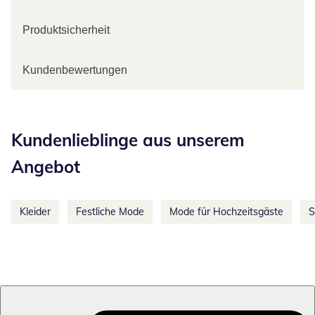
Produktsicherheit
Kundenbewertungen
Kategorie-Empfehlungen überspringen
Kundenlieblinge aus unserem
Angebot
Kleider
Festliche Mode
Mode für Hochzeitsgäste
S