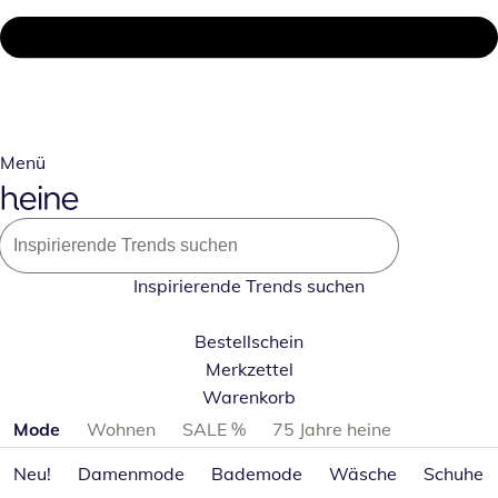
Menü
Inspirierende Trends suchen
Bestellschein
Merkzettel
Warenkorb
Produktkategorien überspringen
Mode
Wohnen
SALE %
75 Jahre heine
Neu!
Damenmode
Bademode
Wäsche
Schuhe