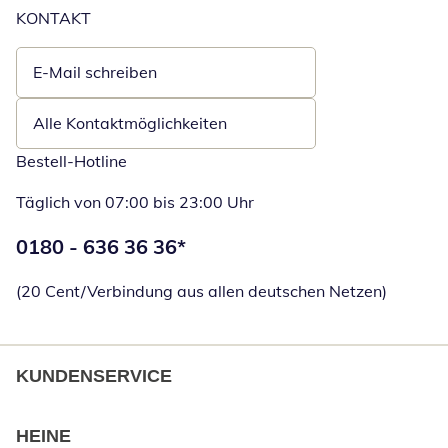
KONTAKT
E-Mail schreiben
Öffnet E-Mail-Client
Alle Kontaktmöglichkeiten
Bestell-Hotline
Täglich von 07:00 bis 23:00 Uhr
Telefonnummer:
0180 - 636 36 36
*
Öffnet Telefon
(20 Cent/Verbindung aus allen deutschen Netzen)
KUNDENSERVICE
HEINE