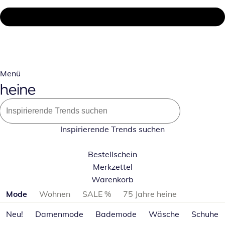
Menü
Inspirierende Trends suchen
Bestellschein
Merkzettel
Warenkorb
Produktkategorien überspringen
Mode
Wohnen
SALE %
75 Jahre heine
Neu!
Damenmode
Bademode
Wäsche
Schuhe