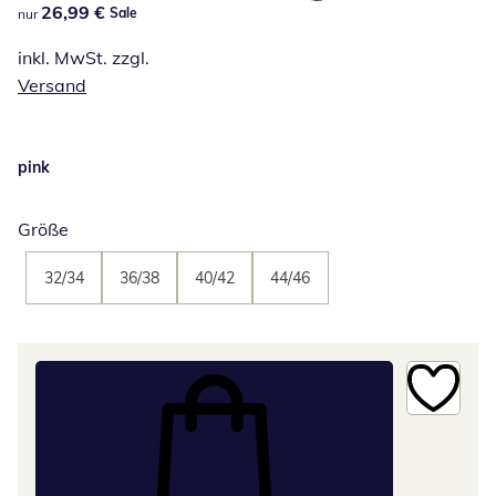
26,99 €
26,99 €
Sale
nur
inkl. MwSt. zzgl.
Versand
pink
Größe
32/34
36/38
40/42
44/46