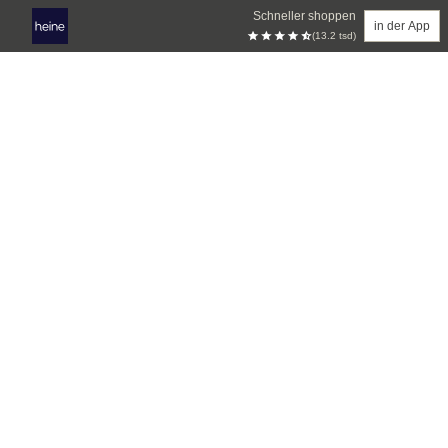
Schneller shoppen
in der App
(13.2 tsd)
Zum Hauptinhalt springen