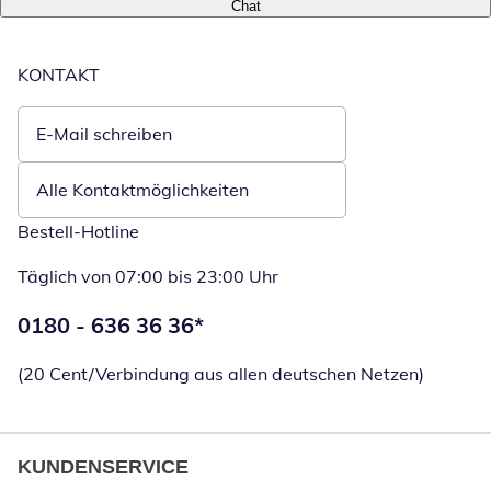
Chat
KONTAKT
E-Mail schreiben
Öffnet E-Mail-Client
Alle Kontaktmöglichkeiten
Bestell-Hotline
Täglich von 07:00 bis 23:00 Uhr
Telefonnummer:
0180 - 636 36 36
*
Öffnet Telefon
(20 Cent/Verbindung aus allen deutschen Netzen)
KUNDENSERVICE