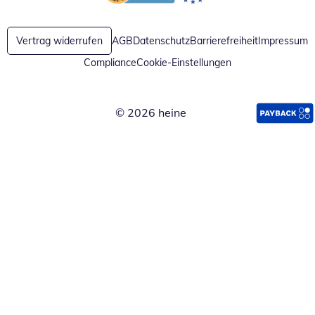
Öffnet in neuem Fenster
Öffnet in neuem Fenster
Vertrag widerrufen
AGB
Datenschutz
Barrierefreiheit
Impressum
Compliance
Cookie-Einstellungen
© 2026 heine