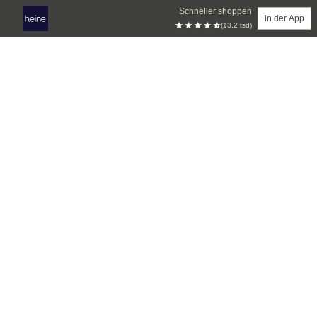
Schneller shoppen
in der App
(13.2 tsd)
Zum Hauptinhalt springen