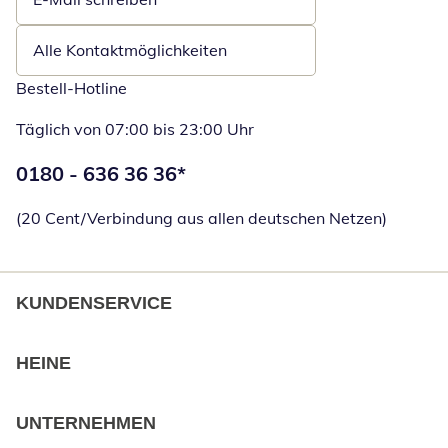
Öffnet E-Mail-Client
Alle Kontaktmöglichkeiten
Bestell-Hotline
Täglich von 07:00 bis 23:00 Uhr
Telefonnummer:
0180 - 636 36 36
*
Öffnet Telefon
(20 Cent/Verbindung aus allen deutschen Netzen)
KUNDENSERVICE
HEINE
UNTERNEHMEN