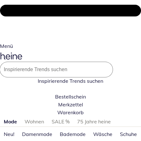
Menü
Inspirierende Trends suchen
Bestellschein
Merkzettel
Warenkorb
Produktkategorien überspringen
Mode
Wohnen
SALE %
75 Jahre heine
Neu!
Damenmode
Bademode
Wäsche
Schuhe