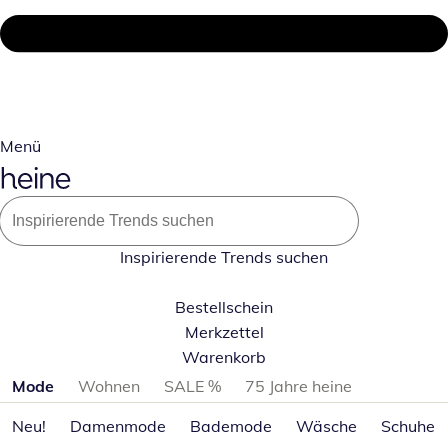
Menü
Inspirierende Trends suchen
Bestellschein
Merkzettel
Warenkorb
Produktkategorien überspringen
Mode
Wohnen
SALE %
75 Jahre heine
Neu!
Damenmode
Bademode
Wäsche
Schuhe