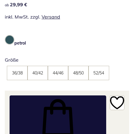
29,99 €
29,99 €
ab
inkl. MwSt. zzgl.
Versand
petrol
Größe
36/38
40/42
44/46
48/50
52/54