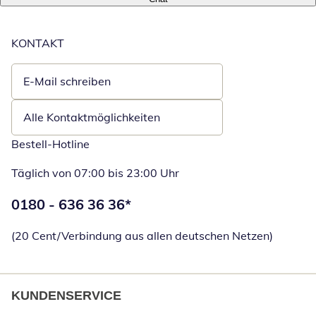
KONTAKT
E-Mail schreiben
Öffnet E-Mail-Client
Alle Kontaktmöglichkeiten
Bestell-Hotline
Täglich von 07:00 bis 23:00 Uhr
Telefonnummer:
0180 - 636 36 36
*
Öffnet Telefon
(20 Cent/Verbindung aus allen deutschen Netzen)
KUNDENSERVICE