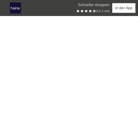
Schneller shoppen
in der App
(13.2 tsd)
Zum Hauptinhalt springen