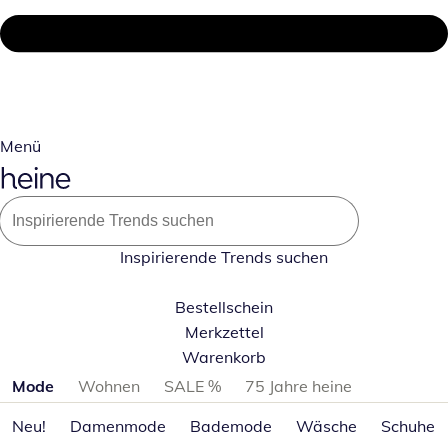
Menü
Inspirierende Trends suchen
Bestellschein
Merkzettel
Warenkorb
Produktkategorien überspringen
Mode
Wohnen
SALE %
75 Jahre heine
Neu!
Damenmode
Bademode
Wäsche
Schuhe