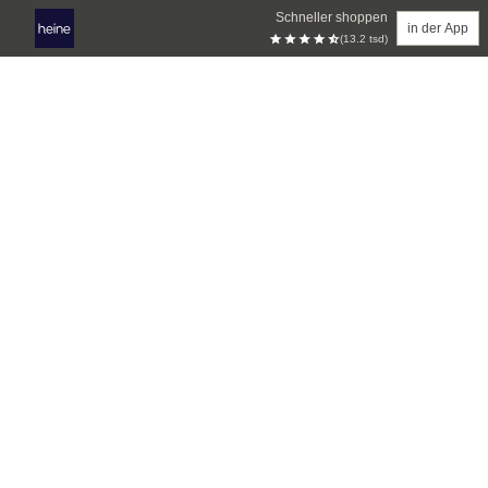
Schneller shoppen
in der App
(13.2 tsd)
Zum Hauptinhalt springen