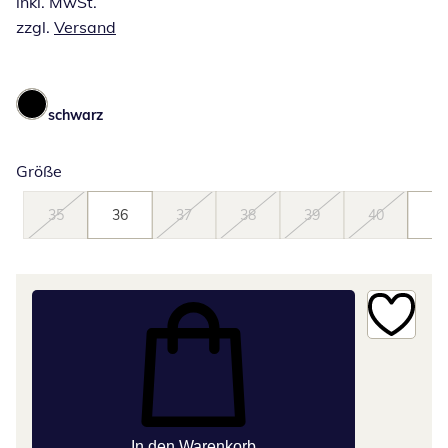
inkl. MwSt.
zzgl.
Versand
schwarz
Größe
35
36
37
38
39
40
41
In den Warenkorb