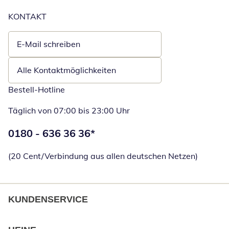
KONTAKT
E-Mail schreiben
Öffnet E-Mail-Client
Alle Kontaktmöglichkeiten
Bestell-Hotline
Täglich von 07:00 bis 23:00 Uhr
Telefonnummer:
0180 - 636 36 36
*
Öffnet Telefon
(20 Cent/Verbindung aus allen deutschen Netzen)
KUNDENSERVICE