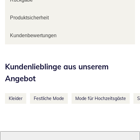
Produktsicherheit
Kundenbewertungen
Kategorie-Empfehlungen überspringen
Kundenlieblinge aus unserem
Angebot
Kleider
Festliche Mode
Mode für Hochzeitsgäste
S