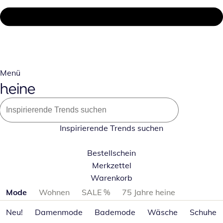
Menü
Inspirierende Trends suchen
Bestellschein
Merkzettel
Warenkorb
Produktkategorien überspringen
Mode
Wohnen
SALE %
75 Jahre heine
Neu!
Damenmode
Bademode
Wäsche
Schuhe