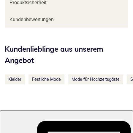
Produktsicherheit
Kundenbewertungen
Kategorie-Empfehlungen überspringen
Kundenlieblinge aus unserem
Angebot
Kleider
Festliche Mode
Mode für Hochzeitsgäste
S