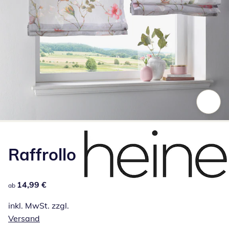
Zum Vergrößern auf das Bild klicken
Raffrollo
14,99 €
14,99 €
ab
inkl. MwSt. zzgl.
Versand