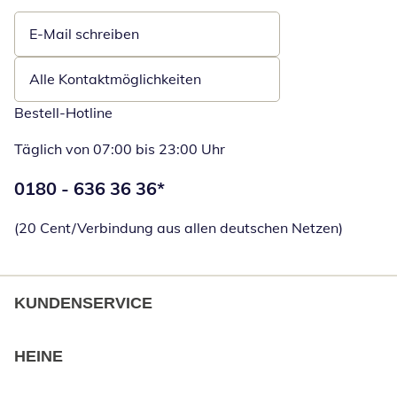
E-Mail schreiben
Öffnet E-Mail-Client
Alle Kontaktmöglichkeiten
Bestell-Hotline
Täglich von 07:00 bis 23:00 Uhr
Telefonnummer:
0180 - 636 36 36
*
Öffnet Telefon
(20 Cent/Verbindung aus allen deutschen Netzen)
KUNDENSERVICE
HEINE