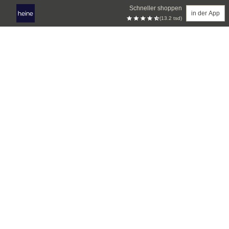
Schneller shoppen
in der App
(13.2 tsd)
Zum Hauptinhalt springen