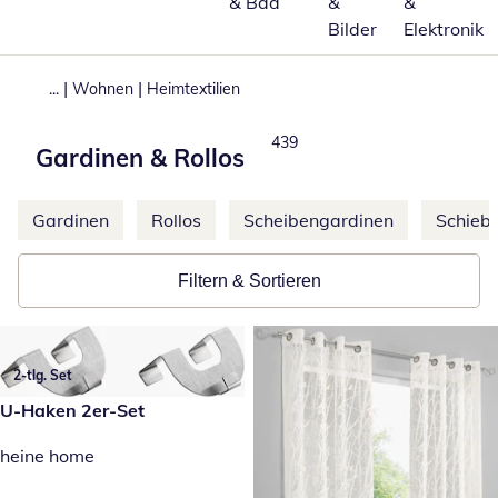
& Bad
&
&
Bilder
Elektronik
|
|
...
Wohnen
Heimtextilien
Produkte
439
Gardinen & Rollos
Weitere Kategorien überspringen
Gardinen
Rollos
Scheibengardinen
Schieb
Filtern & Sortieren
2-tlg. Set
14,99 €
U-Haken 2er-Set
heine home