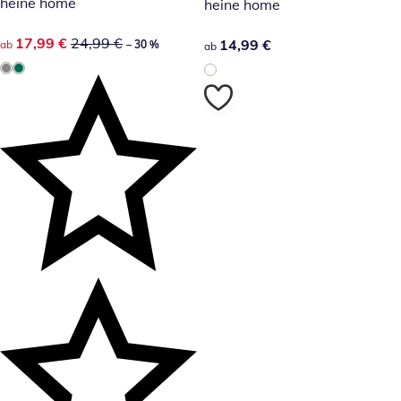
heine home
heine home
reduzierter Preis 17,99 €, vorheriger Preis: 24,99 €
17,99 €
24,99 €
14,99 €
14,99 €
ab
– 30 %
ab