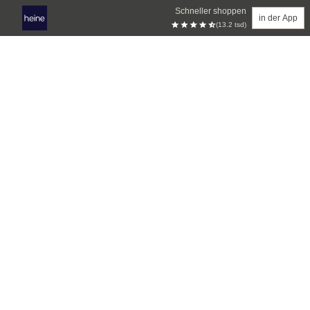
Schneller shoppen
in der App
(13.2 tsd)
Zum Hauptinhalt springen