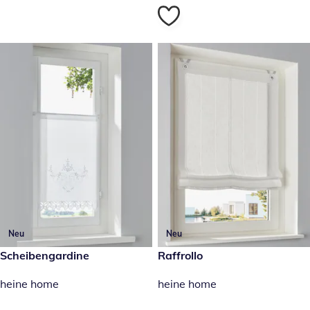
Neu
Neu
14,99 €
Scheibengardine
34,99 €
Raffrollo
heine home
heine home