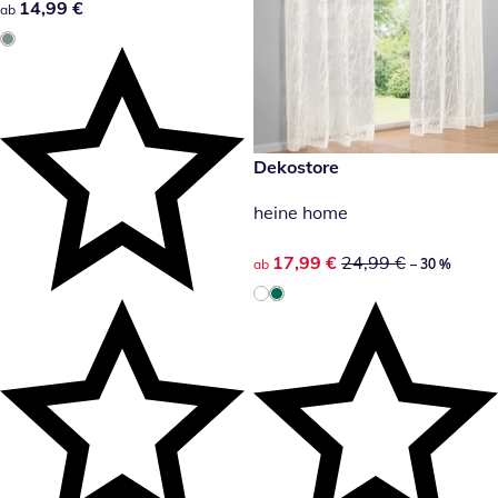
14,99 €
14,99 €
ab
reduzierter Preis 17,99 €, vor
Dekostore
-30 %
heine home
reduzierter Preis 17,99 €, vor
17,99 €
24,99 €
ab
– 30 %