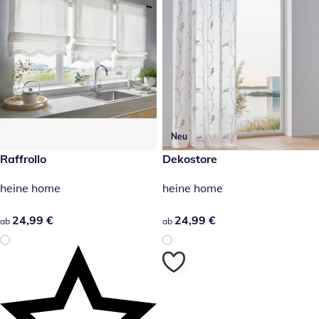
Neu
24,99 €
Raffrollo
24,99 €
Dekostore
heine home
heine home
24,99 €
24,99 €
24,99 €
24,99 €
ab
ab