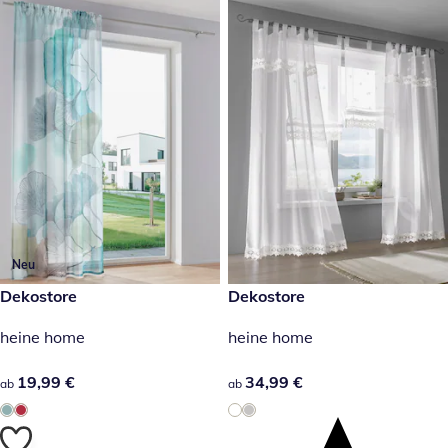
Neu
19,99 €
Dekostore
34,99 €
Dekostore
heine home
heine home
19,99 €
19,99 €
34,99 €
34,99 €
ab
ab