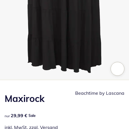
Zum Vergrößern auf das Bild klicken
Beachtime by Lascana
Maxirock
29,99 €
29,99 €
Sale
nur
inkl. MwSt. zzgl.
Versand