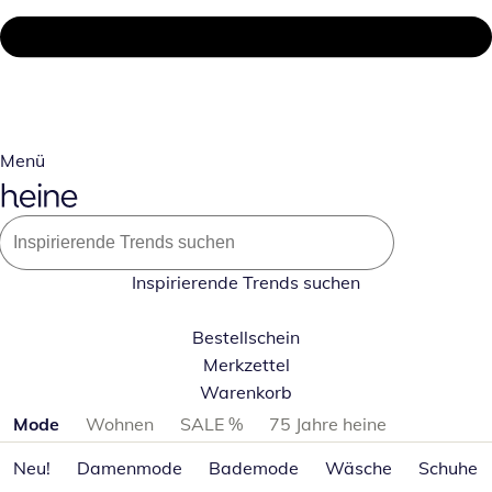
Menü
Inspirierende Trends suchen
Bestellschein
Merkzettel
Warenkorb
Produktkategorien überspringen
Mode
Wohnen
SALE %
75 Jahre heine
Neu!
Damenmode
Bademode
Wäsche
Schuhe