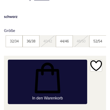
schwarz
Größe
32/34
36/38
40/42
44/46
48/50
52/54
In den Warenkorb