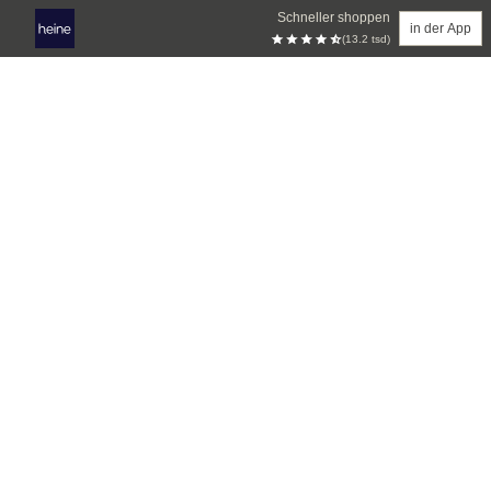
Schneller shoppen
in der App
(13.2 tsd)
Zum Hauptinhalt springen