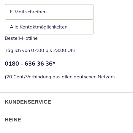
E-Mail schreiben
Öffnet E-Mail-Client
Alle Kontaktmöglichkeiten
Bestell-Hotline
Täglich von 07:00 bis 23:00 Uhr
Telefonnummer:
0180 - 636 36 36
*
Öffnet Telefon
(20 Cent/Verbindung aus allen deutschen Netzen)
KUNDENSERVICE
HEINE