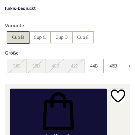
türkis-bedruckt
Variante
Cup B
Cup C
Cup D
Cup E
Größe
36B
38B
40B
42B
44B
46B
48