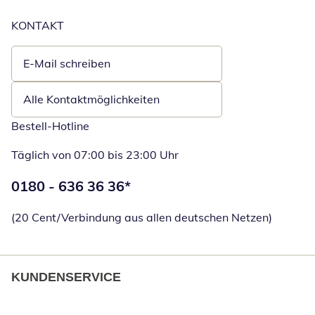
KONTAKT
E-Mail schreiben
Öffnet E-Mail-Client
Alle Kontaktmöglichkeiten
Bestell-Hotline
Täglich von 07:00 bis 23:00 Uhr
Telefonnummer:
0180 - 636 36 36
*
Öffnet Telefon
(20 Cent/Verbindung aus allen deutschen Netzen)
KUNDENSERVICE