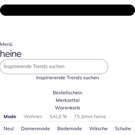
Menü
Inspirierende Trends suchen
Bestellschein
Merkzettel
Warenkorb
Produktkategorien überspringen
Mode
Wohnen
SALE %
75 Jahre heine
Neu!
Damenmode
Bademode
Wäsche
Schuhe