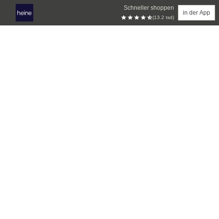
Schneller shoppen
in der App
(13.2 tsd)
Zum Hauptinhalt springen