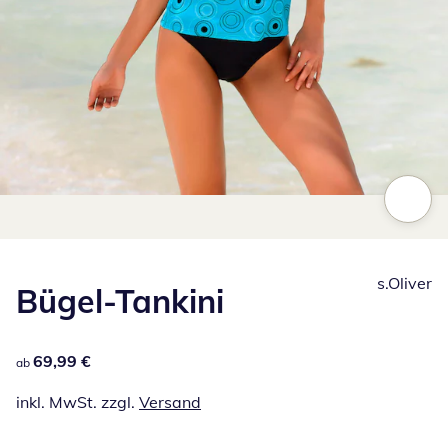
Zum Vergrößern auf das Bild klicken
s.Oliver
Bügel-Tankini
69,99 €
69,99 €
ab
inkl. MwSt. zzgl.
Versand