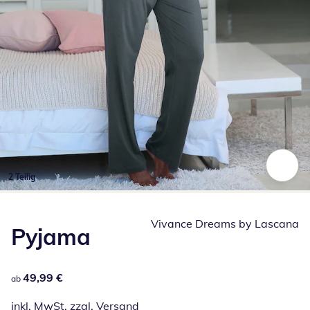
2 Teilig
Zum Vergrößern auf das Bild klicken
Vivance Dreams by Lascana
Pyjama
49,99 €
49,99 €
ab
inkl. MwSt. zzgl.
Versand