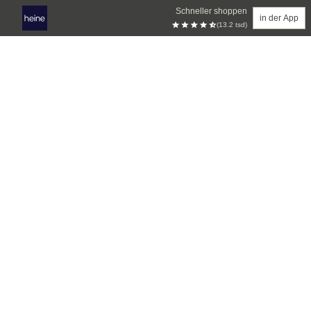
Schneller shoppen
in der App
(13.2 tsd)
Zum Hauptinhalt springen