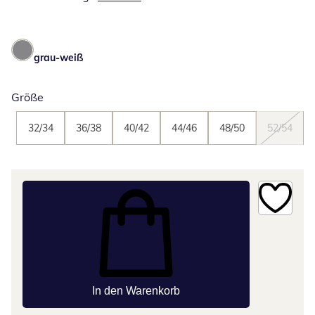
grau-weiß
Größe
32/34
36/38
40/42
44/46
48/50
52/54
In den Warenkorb