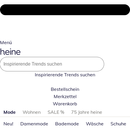
Menü
Inspirierende Trends suchen
Bestellschein
Merkzettel
Warenkorb
Produktkategorien überspringen
Mode
Wohnen
SALE %
75 Jahre heine
Neu!
Damenmode
Bademode
Wäsche
Schuhe