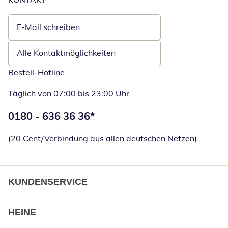
E-Mail schreiben
Öffnet E-Mail-Client
Alle Kontaktmöglichkeiten
Bestell-Hotline
Täglich von 07:00 bis 23:00 Uhr
Telefonnummer:
0180 - 636 36 36
*
Öffnet Telefon
(20 Cent/Verbindung aus allen deutschen Netzen)
KUNDENSERVICE
HEINE