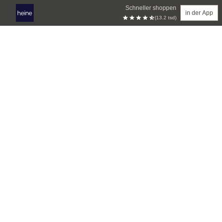
Schneller shoppen
in der App
(13.2 tsd)
Zum Hauptinhalt springen