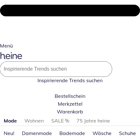
Menü
Inspirierende Trends suchen
Bestellschein
Merkzettel
Warenkorb
Produktkategorien überspringen
Mode
Wohnen
SALE %
75 Jahre heine
Neu!
Damenmode
Bademode
Wäsche
Schuhe