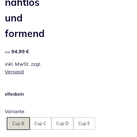
nahtlos
und
formend
94,99 €
94,99 €
nur
inkl. MwSt. zzgl.
Versand
elfenbein
Variante
Cup B
Cup C
Cup D
Cup E