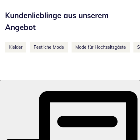
Kategorie-Empfehlungen überspringen
Kundenlieblinge aus unserem
Angebot
Kleider
Festliche Mode
Mode für Hochzeitsgäste
S