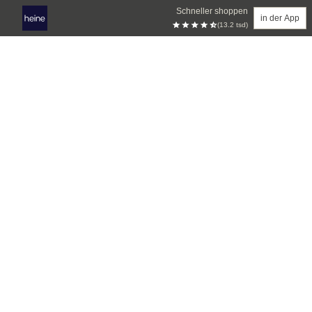
Schneller shoppen
in der App
(13.2 tsd)
Zum Hauptinhalt springen