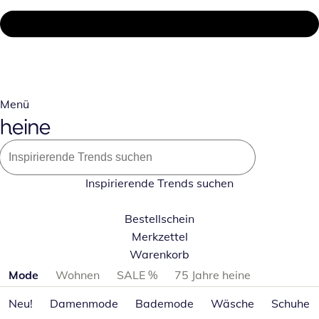
Menü
Inspirierende Trends suchen
Bestellschein
Merkzettel
Warenkorb
Produktkategorien überspringen
Mode
Wohnen
SALE %
75 Jahre heine
Neu!
Damenmode
Bademode
Wäsche
Schuhe