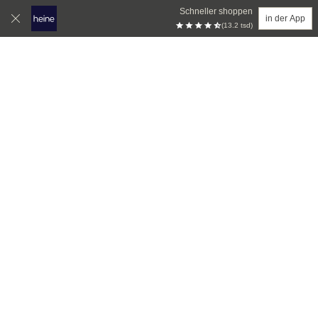
Schneller shoppen
in der App
(13.2 tsd)
Zum Hauptinhalt springen