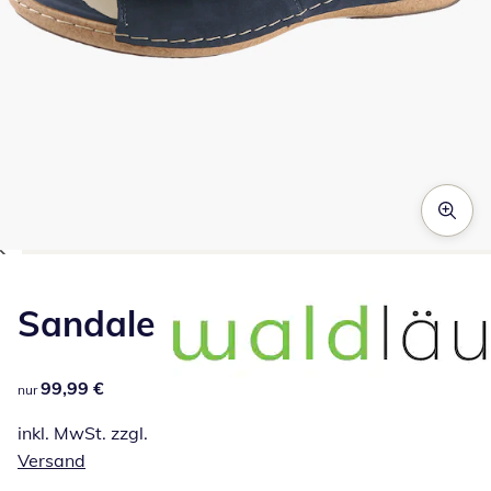
Zum Vergrößern auf das Bild klicken
Sandale
99,99 €
99,99 €
nur
inkl. MwSt. zzgl.
Versand