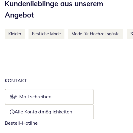
Kundenlieblinge aus unserem
Angebot
Kleider
Festliche Mode
Mode für Hochzeitsgäste
S
KONTAKT
E-Mail schreiben
Öffnet E-Mail-Client
Alle Kontaktmöglichkeiten
Bestell-Hotline