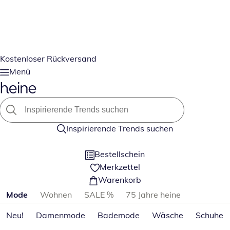
Kostenloser Rückversand
Menü
Inspirierende Trends suchen
Bestellschein
Merkzettel
Warenkorb
Produktkategorien überspringen
Mode
Wohnen
SALE %
75 Jahre heine
Neu!
Damenmode
Bademode
Wäsche
Schuhe