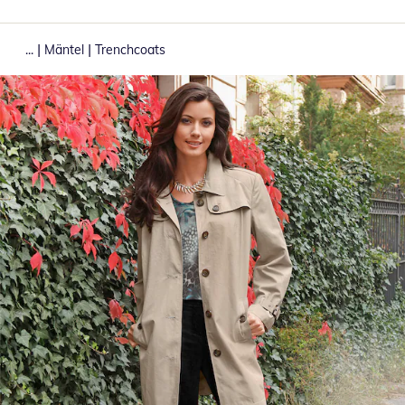
|
|
...
Mäntel
Trenchcoats