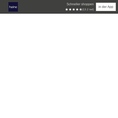
Schneller shoppen
in der App
(13.2 tsd)
Zum Hauptinhalt springen