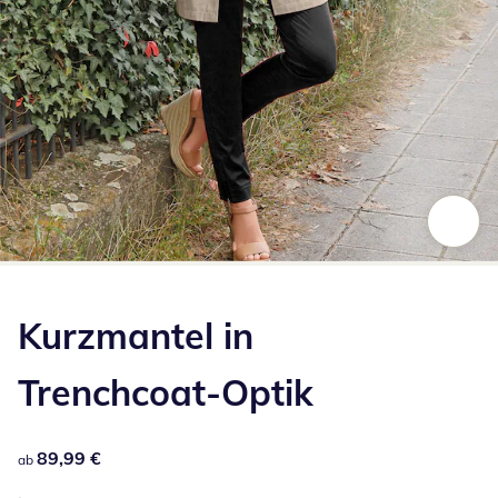
Zum Vergrößern auf das Bild klicken
Kurzmantel in
Trenchcoat-Optik
89,99 €
89,99 €
ab