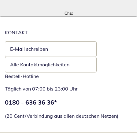
Chat
KONTAKT
E-Mail schreiben
Öffnet E-Mail-Client
Alle Kontaktmöglichkeiten
Bestell-Hotline
Täglich von 07:00 bis 23:00 Uhr
Telefonnummer:
0180 - 636 36 36
*
Öffnet Telefon
(20 Cent/Verbindung aus allen deutschen Netzen)