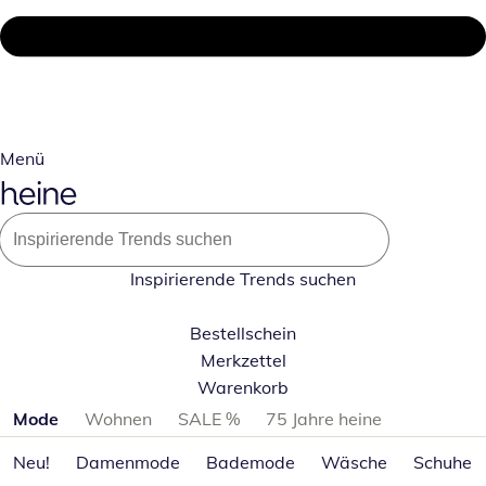
Menü
Inspirierende Trends suchen
Bestellschein
Merkzettel
Warenkorb
Produktkategorien überspringen
Mode
Wohnen
SALE %
75 Jahre heine
Neu!
Damenmode
Bademode
Wäsche
Schuhe