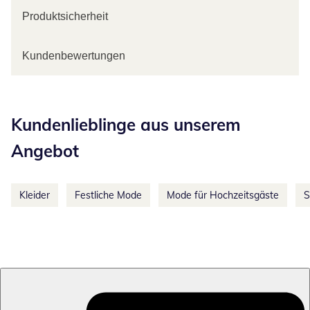
Produktsicherheit
Kundenbewertungen
Kategorie-Empfehlungen überspringen
Kundenlieblinge aus unserem
Angebot
Kleider
Festliche Mode
Mode für Hochzeitsgäste
S