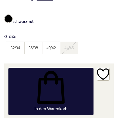
schwarz-rot
Größe
32/34
36/38
40/42
44/46
In den Warenkorb