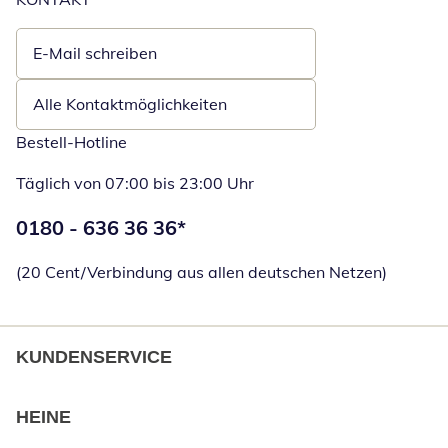
E-Mail schreiben
Öffnet E-Mail-Client
Alle Kontaktmöglichkeiten
Bestell-Hotline
Täglich von 07:00 bis 23:00 Uhr
Telefonnummer:
0180 - 636 36 36
*
Öffnet Telefon
(20 Cent/Verbindung aus allen deutschen Netzen)
KUNDENSERVICE
HEINE