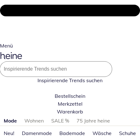
Menü
Inspirierende Trends suchen
Bestellschein
Merkzettel
Warenkorb
Produktkategorien überspringen
Mode
Wohnen
SALE %
75 Jahre heine
Neu!
Damenmode
Bademode
Wäsche
Schuhe