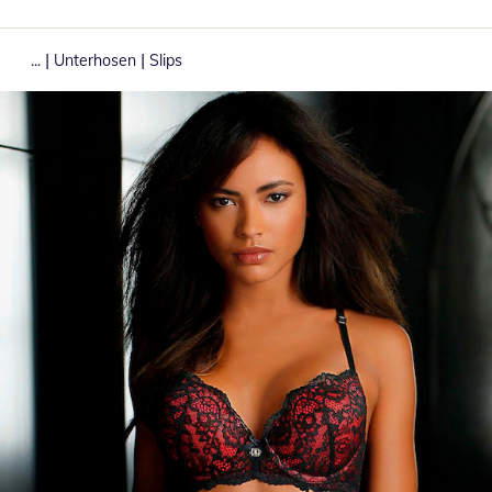
|
|
...
Unterhosen
Slips