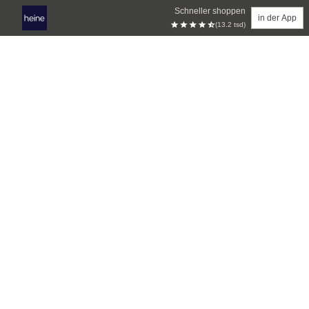
Schneller shoppen
in der App
(13.2 tsd)
Zum Hauptinhalt springen