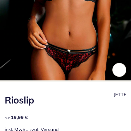
Zum Vergrößern auf das Bild klicken
JETTE
Rioslip
19,99 €
19,99 €
nur
inkl. MwSt. zzgl.
Versand