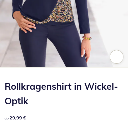
Zum Vergrößern auf das Bild klicken
Rollkragenshirt in Wickel-
Optik
29,99 €
29,99 €
ab