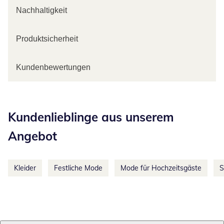
Nachhaltigkeit
Produktsicherheit
Kundenbewertungen
Kategorie-Empfehlungen überspringen
Kundenlieblinge aus unserem
Angebot
Kleider
Festliche Mode
Mode für Hochzeitsgäste
S