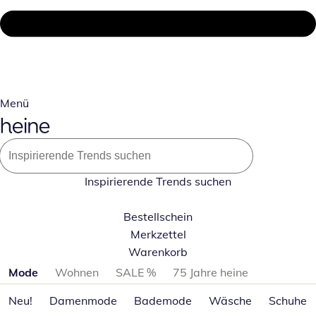
Menü
Inspirierende Trends suchen
Bestellschein
Merkzettel
Warenkorb
Produktkategorien überspringen
Mode
Wohnen
SALE %
75 Jahre heine
Neu!
Damenmode
Bademode
Wäsche
Schuhe