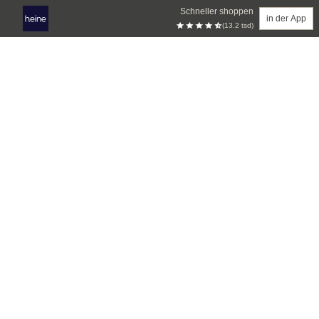
Schneller shoppen
in der App
(13.2 tsd)
Zum Hauptinhalt springen