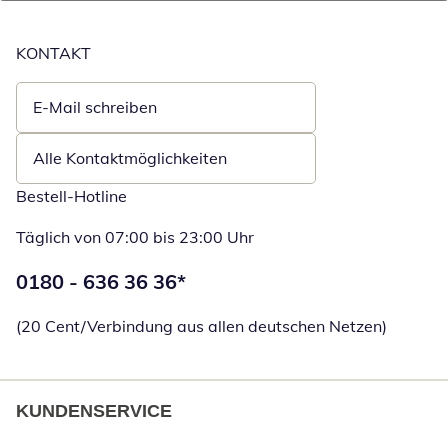
KONTAKT
E-Mail schreiben
Öffnet E-Mail-Client
Alle Kontaktmöglichkeiten
Bestell-Hotline
Täglich von 07:00 bis 23:00 Uhr
Telefonnummer:
0180 - 636 36 36
*
Öffnet Telefon
(20 Cent/Verbindung aus allen deutschen Netzen)
KUNDENSERVICE