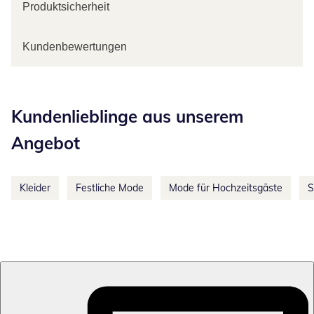
Produktsicherheit
Kundenbewertungen
Kategorie-Empfehlungen überspringen
Kundenlieblinge aus unserem
Angebot
Kleider
Festliche Mode
Mode für Hochzeitsgäste
S