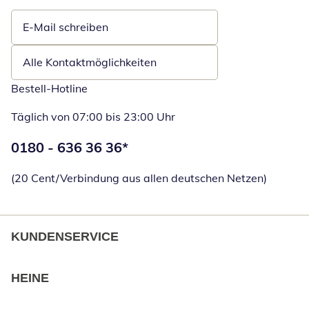
E-Mail schreiben
Öffnet E-Mail-Client
Alle Kontaktmöglichkeiten
Bestell-Hotline
Täglich von 07:00 bis 23:00 Uhr
Telefonnummer:
0180 - 636 36 36
*
Öffnet Telefon
(20 Cent/Verbindung aus allen deutschen Netzen)
KUNDENSERVICE
HEINE