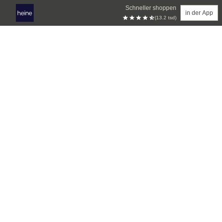
Schneller shoppen
in der App
(13.2 tsd)
Zum Hauptinhalt springen