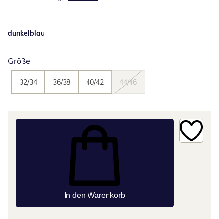
dunkelblau
Größe
32/34
36/38
40/42
44/46
In den Warenkorb