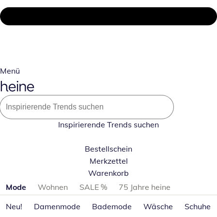
Menü
Inspirierende Trends suchen
Bestellschein
Merkzettel
Warenkorb
Produktkategorien überspringen
Mode
Wohnen
SALE %
75 Jahre heine
Neu!
Damenmode
Bademode
Wäsche
Schuhe