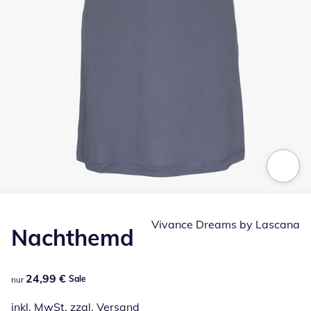
Zum Vergrößern auf das Bild klicken
Vivance Dreams by Lascana
Nachthemd
24,99 €
24,99 €
Sale
nur
inkl. MwSt. zzgl.
Versand