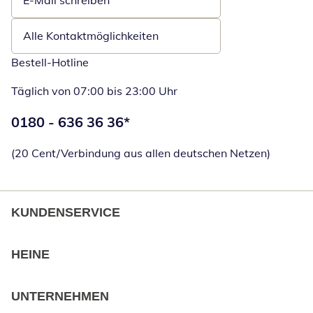
E-Mail schreiben
Öffnet E-Mail-Client
Alle Kontaktmöglichkeiten
Bestell-Hotline
Täglich von 07:00 bis 23:00 Uhr
Telefonnummer:
0180 - 636 36 36
*
Öffnet Telefon
(20 Cent/Verbindung aus allen deutschen Netzen)
KUNDENSERVICE
HEINE
UNTERNEHMEN