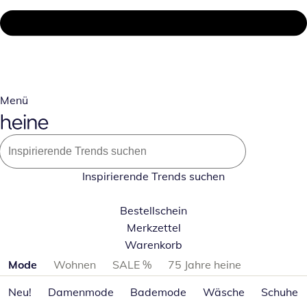
Menü
Inspirierende Trends suchen
Bestellschein
Merkzettel
Warenkorb
Produktkategorien überspringen
Mode
Wohnen
SALE %
75 Jahre heine
Neu!
Damenmode
Bademode
Wäsche
Schuhe