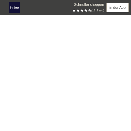
Schneller shoppen
in der App
(13.2 tsd)
Zum Hauptinhalt springen