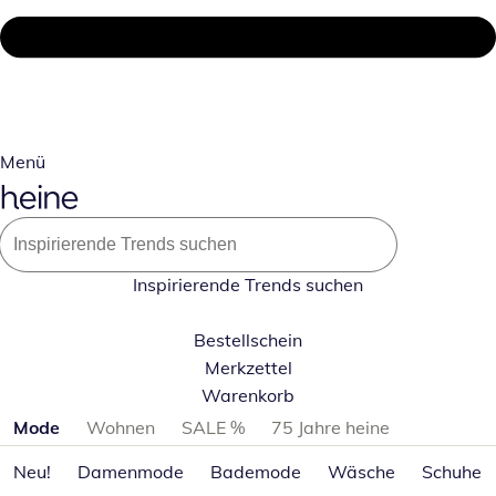
Menü
Inspirierende Trends suchen
Bestellschein
Merkzettel
Warenkorb
Produktkategorien überspringen
Mode
Wohnen
SALE %
75 Jahre heine
Neu!
Damenmode
Bademode
Wäsche
Schuhe