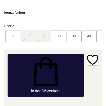
bronzefarben
Größe
35
36
37
38
39
40
41
In den Warenkorb