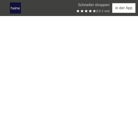
Schneller shoppen
in der App
(13.2 tsd)
Zum Hauptinhalt springen