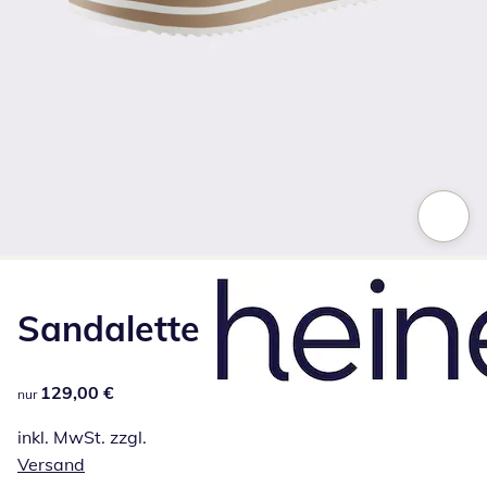
Zum Vergrößern auf das Bild klicken
Sandalette
129,00 €
129,00 €
nur
inkl. MwSt. zzgl.
Versand