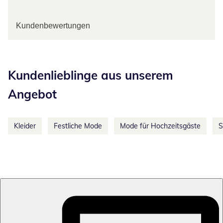
Kundenbewertungen
Kategorie-Empfehlungen überspringen
Kundenlieblinge aus unserem
Angebot
Kleider
Festliche Mode
Mode für Hochzeitsgäste
S