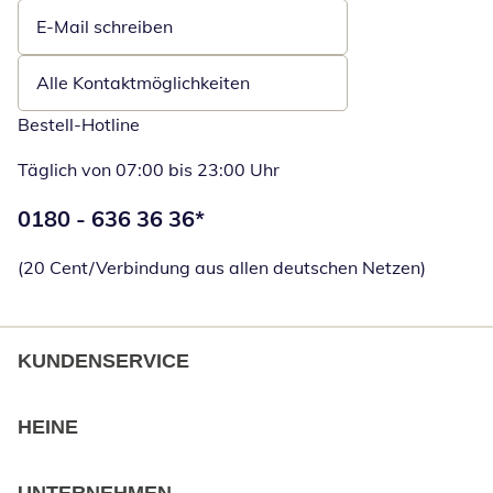
E-Mail schreiben
Öffnet E-Mail-Client
Alle Kontaktmöglichkeiten
Bestell-Hotline
Täglich von 07:00 bis 23:00 Uhr
Telefonnummer:
0180 - 636 36 36
*
Öffnet Telefon
(20 Cent/Verbindung aus allen deutschen Netzen)
KUNDENSERVICE
HEINE