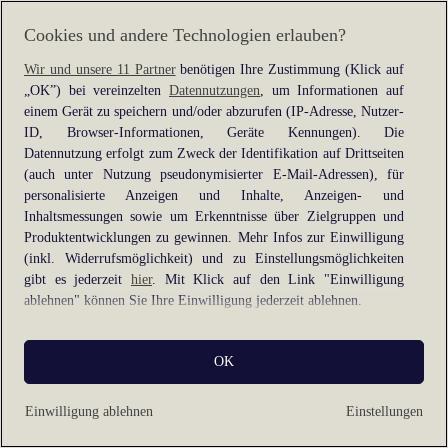
information).
Cookies und andere Technologien erlauben?
Wir und unsere 11 Partner
benötigen Ihre Zustimmung (Klick auf
„OK”) bei vereinzelten
Datennutzungen
, um Informationen auf
einem Gerät zu speichern und/oder abzurufen (IP-Adresse, Nutzer-
ID, Browser-Informationen, Geräte Kennungen). Die
Datennutzung erfolgt zum Zweck der Identifikation auf Drittseiten
(auch unter Nutzung pseudonymisierter E-Mail-Adressen), für
personalisierte Anzeigen und Inhalte, Anzeigen- und
Inhaltsmessungen sowie um Erkenntnisse über Zielgruppen und
Produktentwicklungen zu gewinnen. Mehr Infos zur Einwilligung
(inkl. Widerrufsmöglichkeit) und zu Einstellungsmöglichkeiten
gibt es jederzeit
hier
. Mit Klick auf den Link "Einwilligung
ablehnen" können Sie Ihre Einwilligung jederzeit ablehnen.
Sie können Ihre Einwilligung auch jederzeit grundlos mit Wirkung
OK
für die Zukunft widerrufen, indem Sie z. B. auf den Button
"Cookie-Einstellungen" im Footer der Website und "Alle
ablehnen" klicken.
Einwilligung ablehnen
Einstellungen
Datennutzungen