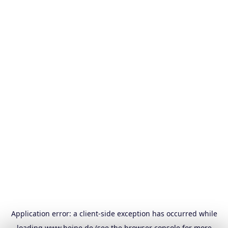
Application error: a
client
-side exception has occurred while
loading
www.heine.de
(see the
browser console
for more