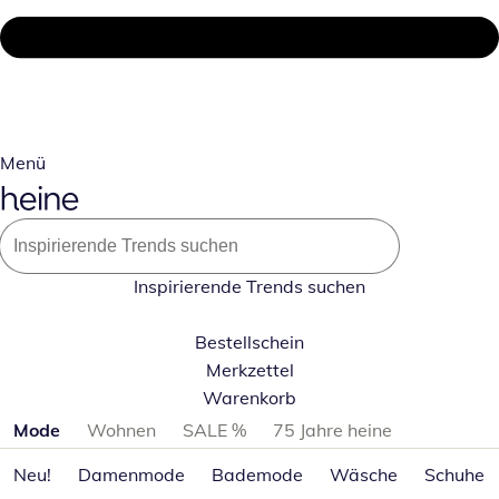
Menü
Inspirierende Trends suchen
Bestellschein
Merkzettel
Warenkorb
Produktkategorien überspringen
Mode
Wohnen
SALE %
75 Jahre heine
Neu!
Damenmode
Bademode
Wäsche
Schuhe