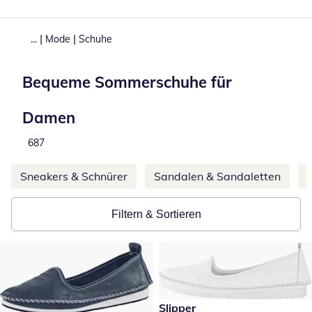
|
|
...
Mode
Schuhe
Bequeme Sommerschuhe für
Damen
Produkte
687
Weitere Kategorien überspringen
Sneakers & Schnürer
Sandalen & Sandaletten
Filtern & Sortieren
reduzierter Preis 59,99 €, vor
Slipper
-25 %