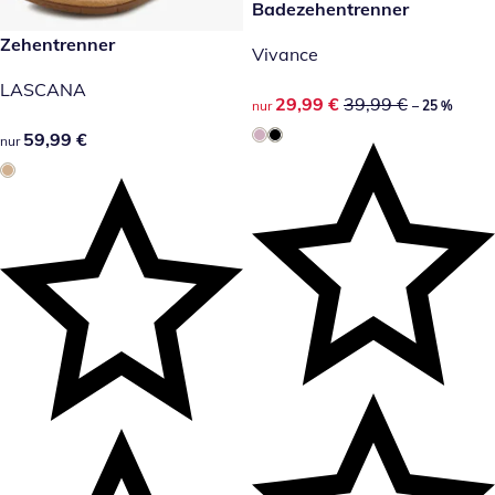
reduzierter Preis 29,99 €, vor
Badezehentrenner
-25 %
59,99 €
Zehentrenner
Vivance
LASCANA
reduzierter Preis 29,99 €, vor
29,99 €
39,99 €
nur
– 25 %
59,99 €
59,99 €
nur