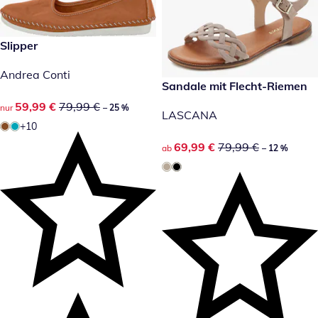
reduzierter Preis 59,99 €, vorheriger Preis: 79,99 €
Slipper
-25 %
Andrea Conti
reduzierter Preis 69,99 €, vor
Sandale mit Flecht-Riemen
-12 %
reduzierter Preis 59,99 €, vorheriger Preis: 79,99 €
59,99 €
79,99 €
nur
– 25 %
LASCANA
+10
reduzierter Preis 69,99 €, vor
69,99 €
79,99 €
ab
– 12 %