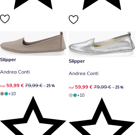
reduzierter Preis 59,99 €, vorheriger Preis: 79,99 €
Slipper
-25 %
reduzierter Preis 59,99 €, vor
Slipper
-25 %
Andrea Conti
Andrea Conti
reduzierter Preis 59,99 €, vorheriger Preis: 79,99 €
59,99 €
79,99 €
nur
– 25 %
reduzierter Preis 59,99 €, vor
59,99 €
79,99 €
nur
– 25 %
+10
+10