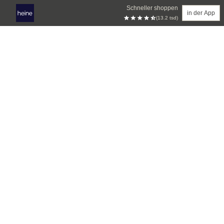
Schneller shoppen
in der App
(13.2 tsd)
Zum Hauptinhalt springen