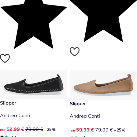
reduzierter Preis 59,99 €, vorheriger Preis: 79,99 €
Slipper
reduzierter Preis 59,99 €, vor
Slipper
-25 %
-25 %
Andrea Conti
Andrea Conti
reduzierter Preis 59,99 €, vorheriger Preis: 79,99 €
59,99 €
79,99 €
reduzierter Preis 59,99 €, vor
59,99 €
79,99 €
nur
– 25 %
nur
– 25 %