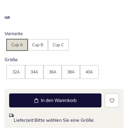
rot
Variante
Cup A
Cup B
Cup C
Größe
32A
34A
36A
38A
40A
In den Warenkorb
Lieferzeit:
Bitte wählen Sie eine Größe