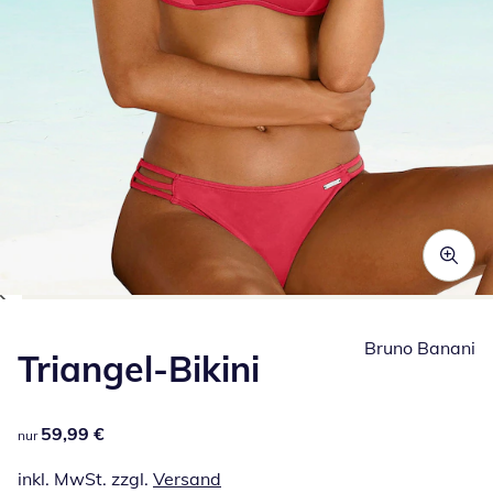
Zum Vergrößern auf das Bild klicken
Bruno Banani
Triangel-Bikini
59,99 €
59,99 €
nur
inkl. MwSt. zzgl.
Versand