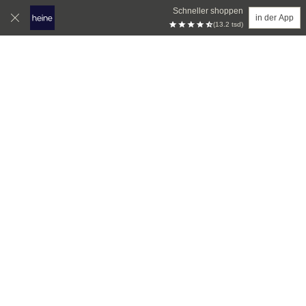
Schneller shoppen
in der App
(13.2 tsd)
Zum Hauptinhalt springen