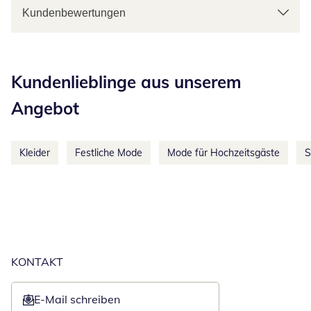
Kundenbewertungen
Kategorie-Empfehlungen überspringen
Kundenlieblinge aus unserem
Angebot
Kleider
Festliche Mode
Mode für Hochzeitsgäste
S
KONTAKT
E-Mail schreiben
Öffnet E-Mail-Client