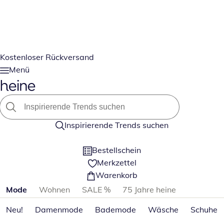
Kostenloser Rückversand
Menü
Inspirierende Trends suchen
Bestellschein
Merkzettel
Warenkorb
Produktkategorien überspringen
Mode
Wohnen
SALE %
75 Jahre heine
Neu!
Damenmode
Bademode
Wäsche
Schuhe