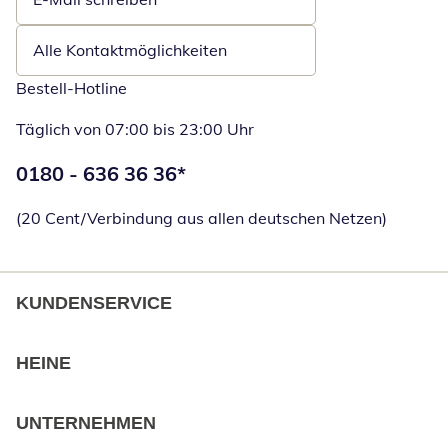
Öffnet E-Mail-Client
Alle Kontaktmöglichkeiten
Bestell-Hotline
Täglich von 07:00 bis 23:00 Uhr
Telefonnummer:
0180 - 636 36 36
*
Öffnet Telefon
(20 Cent/Verbindung aus allen deutschen Netzen)
KUNDENSERVICE
HEINE
UNTERNEHMEN