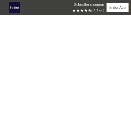
Schneller shoppen
in der App
(13.2 tsd)
Zum Hauptinhalt springen