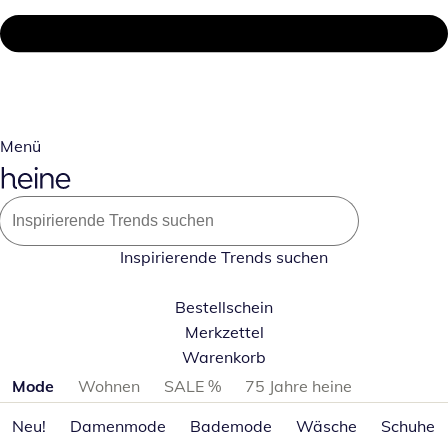
Menü
Inspirierende Trends suchen
Bestellschein
Merkzettel
Warenkorb
Produktkategorien überspringen
Mode
Wohnen
SALE %
75 Jahre heine
Neu!
Damenmode
Bademode
Wäsche
Schuhe