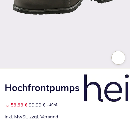
Zum Vergrößern auf das Bild klicken
Hochfrontpumps
reduzierter Preis 59,99 €, vorheriger Preis: 99,99 €
59,99 €
99,99 €
– 40 %
nur
inkl. MwSt. zzgl.
Versand