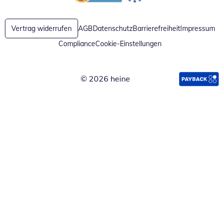
Öffnet in neuem Fenster
Öffnet in neuem Fenster
Vertrag widerrufen
AGB
Datenschutz
Barrierefreiheit
Impressum
Compliance
Cookie-Einstellungen
© 2026 heine