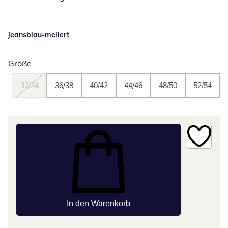
jeansblau-meliert
Größe
32/34
36/38
40/42
44/46
48/50
52/54
In den Warenkorb