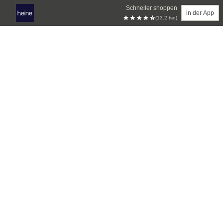
Schneller shoppen
in der App
(13.2 tsd)
Zum Hauptinhalt springen