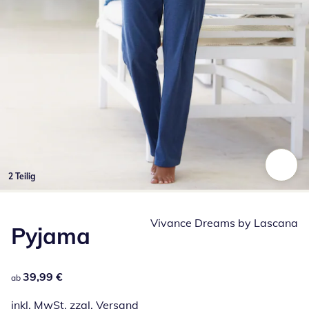
2 Teilig
Zum Vergrößern auf das Bild klicken
Vivance Dreams by Lascana
Pyjama
39,99 €
39,99 €
ab
inkl. MwSt. zzgl.
Versand