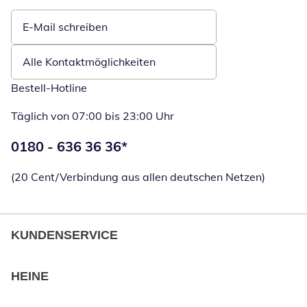
E-Mail schreiben
Öffnet E-Mail-Client
Alle Kontaktmöglichkeiten
Bestell-Hotline
Täglich von 07:00 bis 23:00 Uhr
Telefonnummer:
0180 - 636 36 36
*
Öffnet Telefon
(20 Cent/Verbindung aus allen deutschen Netzen)
KUNDENSERVICE
HEINE