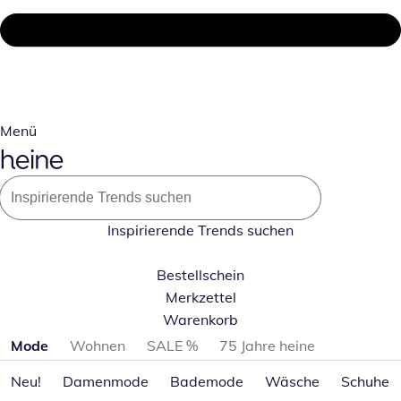
Menü
Inspirierende Trends suchen
Bestellschein
Merkzettel
Warenkorb
Produktkategorien überspringen
Mode
Wohnen
SALE %
75 Jahre heine
Neu!
Damenmode
Bademode
Wäsche
Schuhe