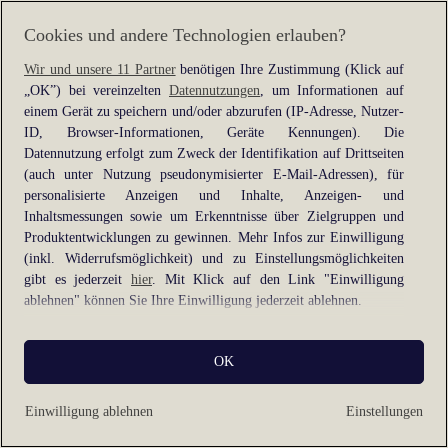
information).
Cookies und andere Technologien erlauben?
Wir und unsere 11 Partner
benötigen Ihre Zustimmung (Klick auf
„OK”) bei vereinzelten
Datennutzungen
, um Informationen auf
einem Gerät zu speichern und/oder abzurufen (IP-Adresse, Nutzer-
ID, Browser-Informationen, Geräte Kennungen). Die
Datennutzung erfolgt zum Zweck der Identifikation auf Drittseiten
(auch unter Nutzung pseudonymisierter E-Mail-Adressen), für
personalisierte Anzeigen und Inhalte, Anzeigen- und
Inhaltsmessungen sowie um Erkenntnisse über Zielgruppen und
Produktentwicklungen zu gewinnen. Mehr Infos zur Einwilligung
(inkl. Widerrufsmöglichkeit) und zu Einstellungsmöglichkeiten
gibt es jederzeit
hier
. Mit Klick auf den Link "Einwilligung
ablehnen" können Sie Ihre Einwilligung jederzeit ablehnen.
Sie können Ihre Einwilligung auch jederzeit grundlos mit Wirkung
OK
für die Zukunft widerrufen, indem Sie z. B. auf den Button
"Cookie-Einstellungen" im Footer der Website und "Alle
ablehnen" klicken.
Einwilligung ablehnen
Einstellungen
Datennutzungen