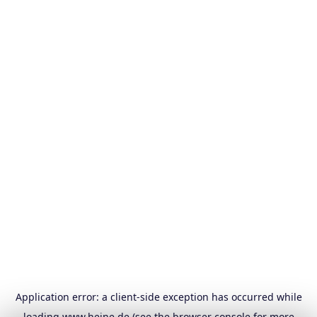
Application error: a
client
-side exception has occurred while
loading
www.heine.de
(see the
browser console
for more